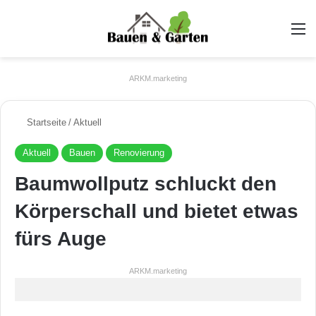
A
ARKM.marketing
Startseite
/
Aktuell
Aktuell
Bauen
Renovierung
Baumwollputz schluckt den
Körperschall und bietet etwas
fürs Auge
ARKM.marketing