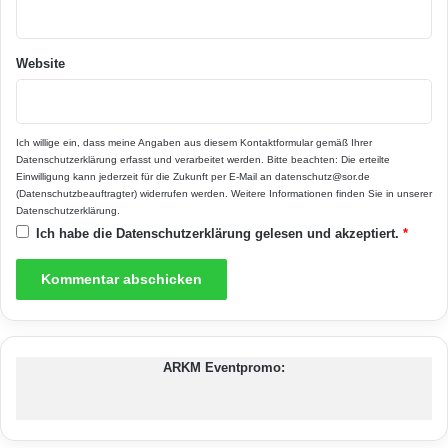
Hersteller ist der Akustikputz T60 von
WOLCOLOR eine preiswerte Alternative. Mehr
Website
unter www.homeplaza.de oder unter
www.wolcolor-epr.de.
Ich willige ein, dass meine Angaben aus diesem Kontaktformular gemäß Ihrer
Datenschutzerklärung
erfasst und verarbeitet werden. Bitte beachten: Die erteilte
Einwilligung kann jederzeit für die Zukunft per E-Mail an datenschutz@sor.de
Akustikputz
Baumwollputz
(Datenschutzbeauftragter) widerrufen werden. Weitere Informationen finden Sie in unserer
Datenschutzerklärung
.
Flüssigtapete
Lärmschutz
Ich habe die
Datenschutzerklärung
gelesen und akzeptiert.
*
schallisolierte Wände
Schallschlucker
ARKM Eventpromo: