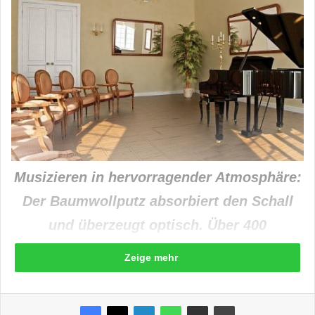
Musizieren in hervorragender Atmosphäre:
Der Baumwollputz absorbiert den Schall
und überzeugt optisch. Über 400
verschiedene Dekore erfüllen individuelle
Zeige mehr
Wünsche. (Foto: epr/Wolcolor/fotolia/
®arsdigital)