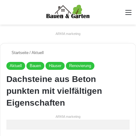
A
ARKM.marketing
Startseite
/
Aktuell
Aktuell
Bauen
Häuser
Renovierung
Dachsteine aus Beton
punkten mit vielfältigen
Eigenschaften
ARKM.marketing