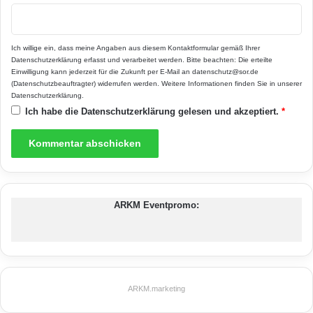
Beton-Dachsteine
Dacheindeckungsmaterialien
Ich willige ein, dass meine Angaben aus diesem Kontaktformular gemäß Ihrer
Datenschutzerklärung
erfasst und verarbeitet werden. Bitte beachten: Die erteilte
Dachsteine aus Beton
Dachsteinen
Einwilligung kann jederzeit für die Zukunft per E-Mail an datenschutz@sor.de
(Datenschutzbeauftragter) widerrufen werden. Weitere Informationen finden Sie in unserer
Eternit
Eternit-Dachsteine
Datenschutzerklärung
.
Ich habe die
Datenschutzerklärung
gelesen und akzeptiert.
*
Gestaltungsmöglichkeiten für Neubauten
Neueindeckungen
Sanierung alter Dächer
umweltfreundlicher Baustoff
ARKM Eventpromo:
ARKM.marketing