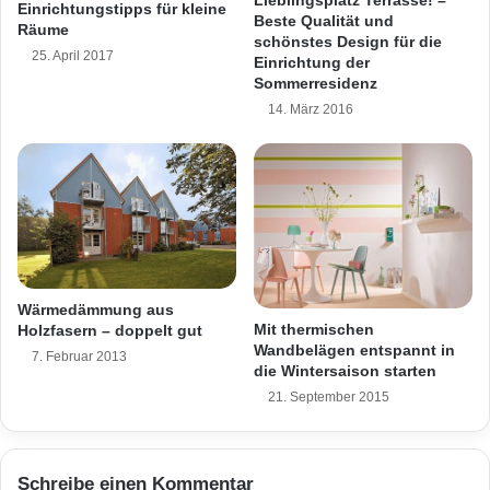
Einrichtungstipps für kleine
h
Breiten erhältlich und kann je nach Typ in
Beste Qualität und
Räume
s
schönstes Design für die
25. April 2017
unterschiedlichen Längen hergestellt werden.
c
Einrichtung der
h
Sommerresidenz
Auf einer Grundfläche von mindestens vier
ö
14. März 2016
n
Quadratmetern darf dann nach Herzenslust
e
gegärtnert werden. Dank automatischer
T
e
Fensterheber und geteilter Drehtüren wird im
r
r
Inneren des Gewächshauses eine optimale
a
Luftzirkulation gewährleistet. – Ideale
s
Wärmedämmung aus
s
Bedingungen also, um Gemüse, Kräuter & Co.
Mit thermischen
Holzfasern – doppelt gut
e
Wandbelägen entspannt in
kräftig wachsen zu lassen. So können im
n
7. Februar 2013
die Wintersaison starten
b
Frühjahr und Sommer Tomaten, Zucchini und
21. September 2015
e
l
Paprika bestens gedeihen und zum Herbst hin
ä
freuen sich Gemüsesorten wie Winterspinat
g
Schreibe einen Kommentar