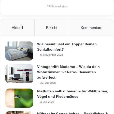
Balkon-Gewächshäuser
Gewächshaus
ARKM.marketing
Hoklartherm
Aktuell
Beliebt
Kommentare
Wie beeinflusst ein Topper deinen
Schlafkomfort?
6. November 2025
Vintage trifft Moderne – Wie du dein
Wohnzimmer mit Retro-Elementen
aufwertest
30. Juli 2025
Nisthilfen selbst bauen – für Wildbienen,
Vögel und Fledermäuse
3. Juli 2025
Hühner im Garten halten – Rechtliches &