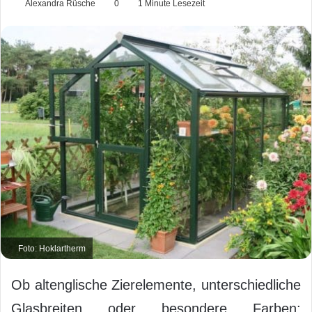
Alexandra Rüsche
0
1 Minute Lesezeit
Foto: Hoklartherm
Ob altenglische Zierelemente, unterschiedliche
Glasbreiten oder besondere Farben: