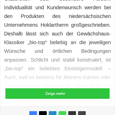
Individualität und Kundenwunsch werden bei
den Produkten des niedersächsischen
Unternehmens Hoklartherm großgeschrieben.
Deshalb lässt sich auch der Gewächshaus-
Klassiker „bio-top“ beliebig an die jeweiligen
Wünsche und örtlichen Bedingungen
anpassen. Schlicht und stabil konstruiert, ist
„bio-top“ ein beliebtes Einsteigermodell. –
Auch, weil es bestens für kleinere Gärten oder
Schrebergärten geeignet ist, ohne dass auf
Zeige mehr
attraktive Details oder hochwertige
Ausstattung verzichtet werden muss. So kann
„bio-top“ dank pulverbeschichteter Aluminium-