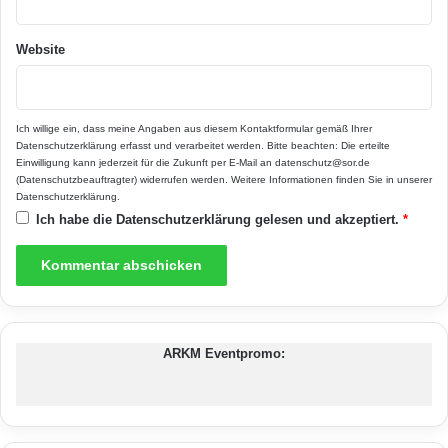
und Metall von Hoklartherm in
Website
unterschiedlichen Größen und verzaubert mit
dem natürlich überdachten und gemütlichen
Ich willige ein, dass meine Angaben aus diesem Kontaktformular gemäß Ihrer
Café „Orangerie“. Und weil der
Datenschutzerklärung
erfasst und verarbeitet werden. Bitte beachten: Die erteilte
Einwilligung kann jederzeit für die Zukunft per E-Mail an datenschutz@sor.de
Ausstellungsgarten auch sonntags geöffnet ist,
(Datenschutzbeauftragter) widerrufen werden. Weitere Informationen finden Sie in unserer
Datenschutzerklärung
.
können Interessierte entspannt am
Ich habe die
Datenschutzerklärung
gelesen und akzeptiert.
*
Wochenende durch die Welt der
Gewächshäuser flanieren und in Gedanken
schon einmal ihr individuelles
Lieblingsgewächshaus „bio-top“ kreieren.
ARKM Eventpromo:
Quelle: Hoklartherm