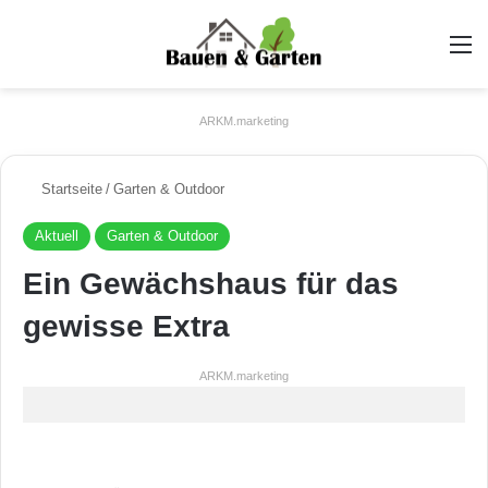
A
ARKM.marketing
Startseite
/
Garten & Outdoor
Aktuell
Garten & Outdoor
Ein Gewächshaus für das
gewisse Extra
ARKM.marketing