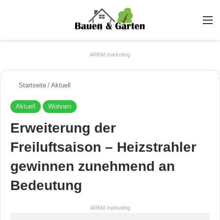
A
ARKM.marketing
Startseite
/
Aktuell
Aktuell
Wohnen
Erweiterung der
Freiluftsaison – Heizstrahler
gewinnen zunehmend an
Bedeutung
ARKM.marketing