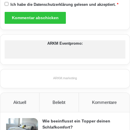
u
Ich habe die
Datenschutzerklärung
gelesen und akzeptiert.
*
e
l
l
g
e
s
ARKM Eventpromo:
t
a
l
t
e
n
ARKM.marketing
Aktuell
Beliebt
Kommentare
Wie beeinflusst ein Topper deinen
Schlafkomfort?