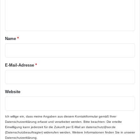
h
l
e
a
n
s
t
t
e
a
Name
*
r
k
r
l
*
i
E-Mail-Adresse
*
n
k
e
r
Website
n
i
n
d
Ich willige ein, dass meine Angaben aus diesem Kontaktformular gemäß Ihrer
i
Datenschutzerklärung
erfasst und verarbeitet werden. Bitte beachten: Die erteilte
v
Einwilligung kann jederzeit für die Zukunft per E-Mail an datenschutz@sor.de
i
(Datenschutzbeauftragter) widerrufen werden. Weitere Informationen finden Sie in unserer
d
Datenschutzerklärung
.