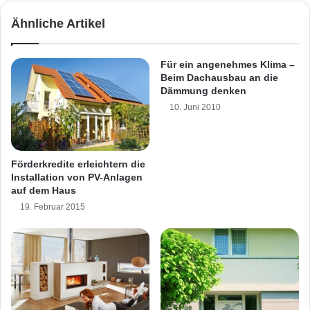
r
a
Ähnliche Artikel
m
r
a
b
t
s
Für ein angenehmes Klima –
-
p
Beim Dachausbau an die
P
i
Dämmung denken
l
e
10. Juni 2010
a
l
t
a
z
u
s
s
Förderkredite erleichtern die
p
g
Installation von PV-Anlagen
a
e
auf dem Haus
r
b
19. Februar 2015
e
r
n
a
d
n
,
n
d
t
e
e
s
m