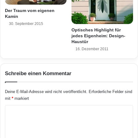
i
T
g
o
Der Traum vom eigenen
n
n
Kamin
o
-
30. September 2015
r
G
Optisches Highlight für
i
a
jedes Eigenheim: Design-
e
r
Haustür
n
t
16. Dezember 2011
t
e
i
n
e
u
r
Schreibe einen Kommentar
n
t
d
,
W
Deine E-Mail-Adresse wird nicht veröffentlicht.
Erforderliche Felder sind
p
e
mit
*
markiert
r
g
a
e
K
k
m
t
i
o
i
t
m
s
P
m
c
f