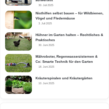
aufwertest
epr/YURY & YURY/Timothy Oulton)
30. Juli 2025
Nisthilfen selbst bauen – für Wildbienen,
Vögel und Fledermäuse
3. Juli 2025
Hühner im Garten halten – Rechtliches &
Praktisches
30. Juni 2025
Mähroboter, Regenwasserzisternen &
Co: Smarte Technik für den Garten
18. Juni 2025
Kräuterspiralen und Kräutergärten
10. Juni 2025
Werden traditionelle Elemente mit
modernem Design vermischt, entsteht ein
harmonischer Einklang, der