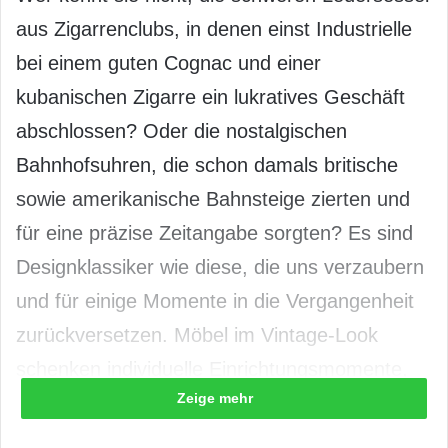
aus Zigarrenclubs, in denen einst Industrielle
bei einem guten Cognac und einer
kubanischen Zigarre ein lukratives Geschäft
abschlossen? Oder die nostalgischen
Bahnhofsuhren, die schon damals britische
sowie amerikanische Bahnsteige zierten und
für eine präzise Zeitangabe sorgten? Es sind
Designklassiker wie diese, die uns verzaubern
und für einige Momente in die Vergangenheit
zurückversetzen. Möbel im Vintage-Look
schenken individuelle Einrichtungsmomente,
Zeige mehr
die ein ganz besonderes Wohnambiente
schaffen.