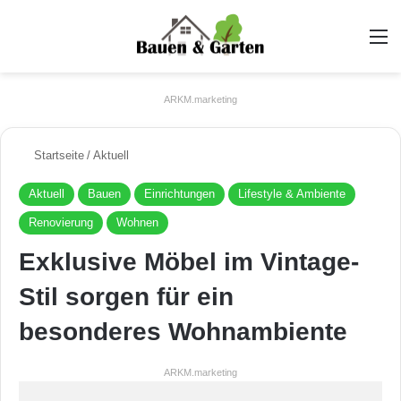
A
ARKM.marketing
Startseite
/
Aktuell
Aktuell
Bauen
Einrichtungen
Lifestyle & Ambiente
Renovierung
Wohnen
Exklusive Möbel im Vintage-
Stil sorgen für ein
besonderes Wohnambiente
ARKM.marketing