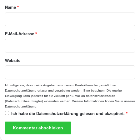
des Briten Timothy Oulton. Dieser besticht
a
Name
*
nicht nur durch perfekte Handwerkskunst,
r
sondern er vermischt traditionelle Elemente
*
mit modernem Design. So schafft er einen
E-Mail-Adresse
*
harmonischen Einklang, der außergewöhnlich
gut aussieht und jeden Wohnraum optisch
Website
aufwertet. Mehr dazu findet sich im Online-
Shop unter www.yury-yury.de und
www.homeplaza.de.
Ich willige ein, dass meine Angaben aus diesem Kontaktformular gemäß Ihrer
Datenschutzerklärung
erfasst und verarbeitet werden. Bitte beachten: Die erteilte
Einwilligung kann jederzeit für die Zukunft per E-Mail an datenschutz@sor.de
(Datenschutzbeauftragter) widerrufen werden. Weitere Informationen finden Sie in unserer
Datenschutzerklärung
.
Ich habe die
Datenschutzerklärung
gelesen und akzeptiert.
*