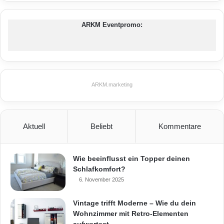
ARKM Eventpromo:
ARKM.marketing
Aktuell
Beliebt
Kommentare
Viel Liebe zum Detail: Jedes Möbelstück ist
handverarbeitet, einzigartig und qualitativ
Wie beeinflusst ein Topper deinen
Schlafkomfort?
hochwertig. Besonders aber bestechen die
6. November 2025
Einrichtungselemente durch ihre
Vintage trifft Moderne – Wie du dein
Authentizität und Detailgenauigkeit. (Foto:
Wohnzimmer mit Retro-Elementen