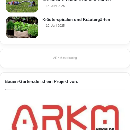
prism fire von muenkel design
18. Juni 2025
Kräuterspiralen und Kräutergärten
10. Juni 2025
ARKM.marketing
Bauen-Garten.de ist ein Projekt von: