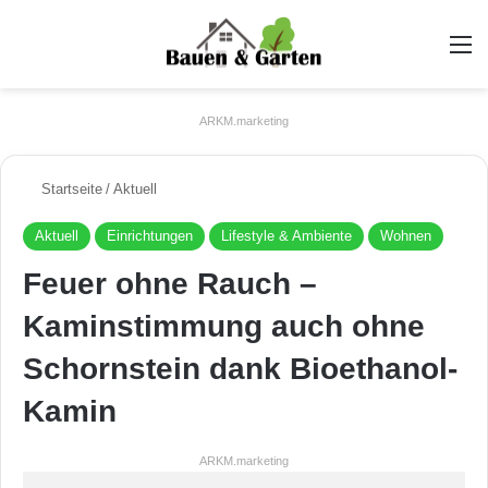
A
ARKM.marketing
Startseite
/
Aktuell
Aktuell
Einrichtungen
Lifestyle & Ambiente
Wohnen
Feuer ohne Rauch –
Kaminstimmung auch ohne
Schornstein dank Bioethanol-
Kamin
ARKM.marketing