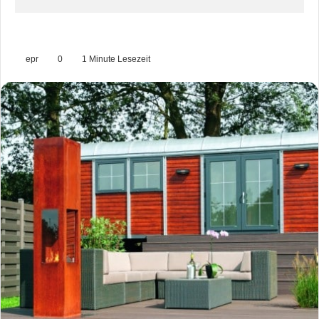
epr
0
1 Minute Lesezeit