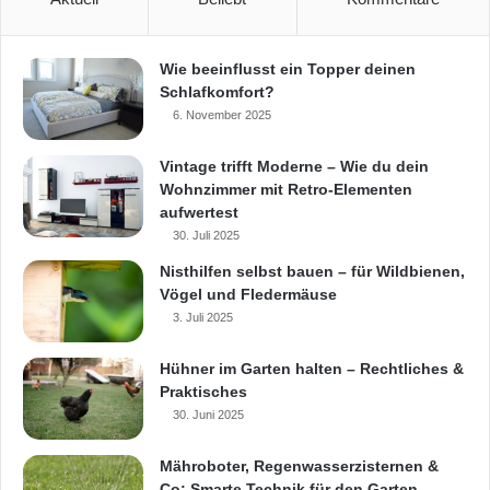
Ungetrübtes Feuervergnügen bietet ein
Wie beeinflusst ein Topper deinen
Schlafkomfort?
Bioethanol-Kamin. Er arbeitet vollkommen
6. November 2025
rauch- und geruchsfrei. Innovative
Vintage trifft Moderne – Wie du dein
technische Highlights, die sich in seinem
Wohnzimmer mit Retro-Elementen
aufwertest
Inneren verbergen, machen ihn zudem
30. Juli 2025
noch sicherer. (Foto: Homeplaza/muenkel
Nisthilfen selbst bauen – für Wildbienen,
design)
Vögel und Fledermäuse
3. Juli 2025
Bioethanol-Kamin
Hühner im Garten halten – Rechtliches &
Ethanol-Kamine
Praktisches
Feuerstelle
Kamin
30. Juni 2025
Kamin auf Bioethanol-Basis
Öfen
Mähroboter, Regenwasserzisternen &
Co: Smarte Technik für den Garten