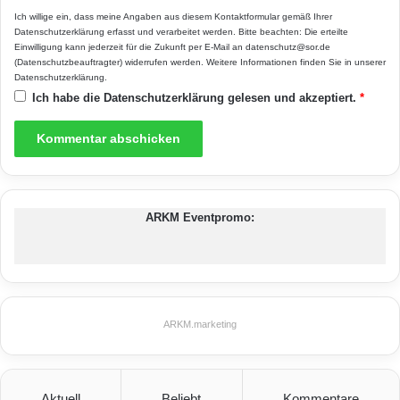
Ich willige ein, dass meine Angaben aus diesem Kontaktformular gemäß Ihrer
www.homeplaza.de.
Datenschutzerklärung
erfasst und verarbeitet werden. Bitte beachten: Die erteilte
Einwilligung kann jederzeit für die Zukunft per E-Mail an datenschutz@sor.de
(Datenschutzbeauftragter) widerrufen werden. Weitere Informationen finden Sie in unserer
Datenschutzerklärung
.
Ich habe die
Datenschutzerklärung
gelesen und akzeptiert.
*
ARKM Eventpromo:
ARKM.marketing
Aktuell
Beliebt
Kommentare