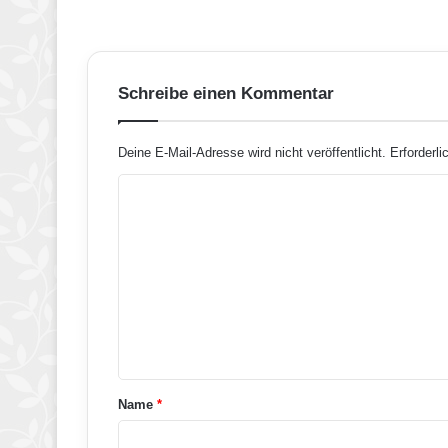
Schreibe einen Kommentar
Deine E-Mail-Adresse wird nicht veröffentlicht.
Erforderli
K
o
m
m
e
n
t
a
Name
*
r