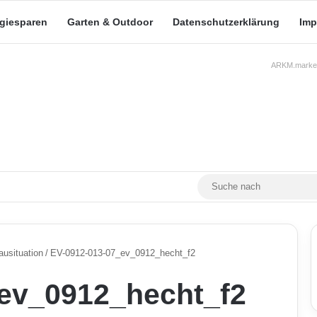
rgiesparen
Garten & Outdoor
Datenschutzerklärung
Imp
ARKM.market
RSS
Facebook
X
YouTube
Mastodon
Skin umschalten
ausituation
/
EV-0912-013-07_ev_0912_hecht_f2
ev_0912_hecht_f2