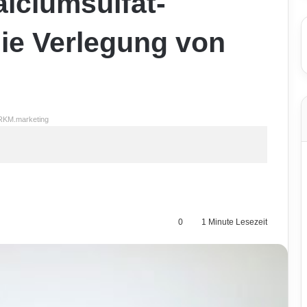
lciumsulfat-
die Verlegung von
RKM.marketing
0
1 Minute Lesezeit