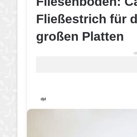
Fliesenböden: Ca
Fließestrich für 
großen Platten
A
djd