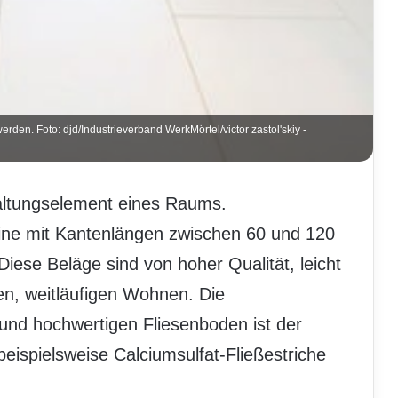
rden. Foto: djd/Industrieverband WerkMörtel/victor zastol'skiy -
taltungselement eines Raums.
ine mit Kantenlängen zwischen 60 und 120
Diese Beläge sind von hoher Qualität, leicht
n, weitläufigen Wohnen. Die
 und hochwertigen Fliesenboden ist der
beispielsweise Calciumsulfat-Fließestriche