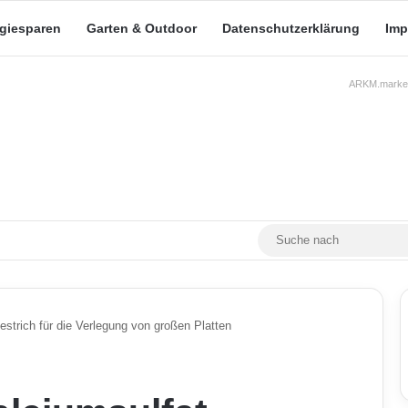
rgiesparen
Garten & Outdoor
Datenschutzerklärung
Imp
ARKM.market
RSS
Facebook
X
YouTube
Mastodon
Skin umschalten
estrich für die Verlegung von großen Platten