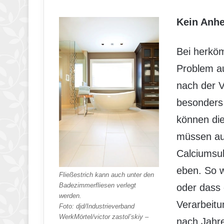
Kein Anhe
Bei herköm
Problem au
nach der V
besonders
können die
müssen au
Calciumsul
eben. So w
Fließestrich kann auch unter den
Badezimmerfliesen verlegt
oder dass 
werden.
Verarbeitu
Foto: djd/Industrieverband
WerkMörtel/victor zastol’skiy –
nach Jahre