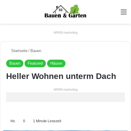
A
ARKM.marketing
Startseite
/
Bauen
Bauen
Featured
Häuser
Heller Wohnen unterm Dach
ARKM.marketing
hlc
0
1 Minute Lesezeit