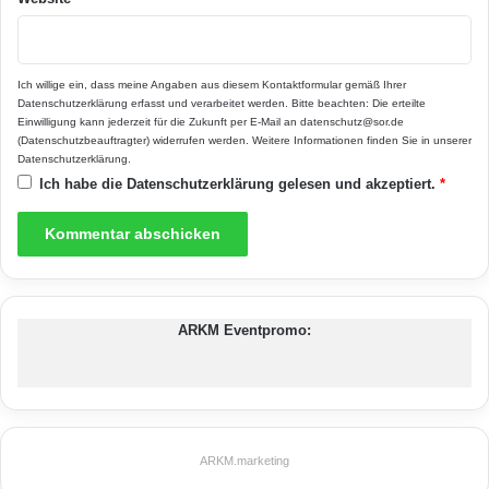
Dachschiebefenster
Ich willige ein, dass meine Angaben aus diesem Kontaktformular gemäß Ihrer
Datenschutzerklärung
erfasst und verarbeitet werden. Bitte beachten: Die erteilte
selbstreinigenden Funktionsgläser
Einwilligung kann jederzeit für die Zukunft per E-Mail an datenschutz@sor.de
(Datenschutzbeauftragter) widerrufen werden. Weitere Informationen finden Sie in unserer
Wohnen unterm Dach
Datenschutzerklärung
.
Ich habe die
Datenschutzerklärung
gelesen und akzeptiert.
*
ARKM Eventpromo:
ARKM.marketing