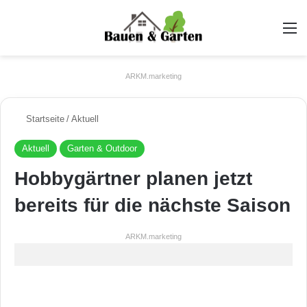
A
ARKM.marketing
Startseite
/
Aktuell
Aktuell
Garten & Outdoor
Hobbygärtner planen jetzt
bereits für die nächste Saison
ARKM.marketing