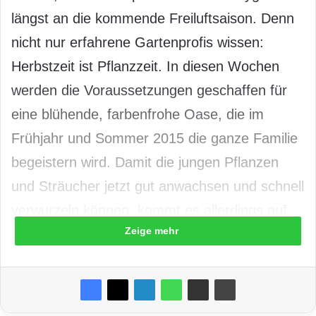
längst an die kommende Freiluftsaison. Denn
nicht nur erfahrene Gartenprofis wissen:
Herbstzeit ist Pflanzzeit. In diesen Wochen
werden die Voraussetzungen geschaffen für
eine blühende, farbenfrohe Oase, die im
Frühjahr und Sommer 2015 die ganze Familie
begeistern wird. Damit die jungen Pflanzen
und Sträucher jetzt gut anwachsen und schnell
verwurzeln können, kommt es allerdings auf
Zeige mehr
die richtige Nährstoffversorgung an.