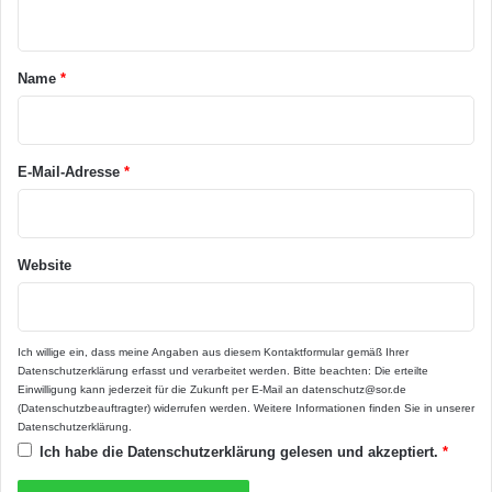
n
gutes Anwachsen von Pflanzen
t
gutes Anwachsen von Sträuchern
a
Name
*
r
Herbstzeit ist Pflanzzeit
*
sicheres Einwurzeln bei Pflanzen
E-Mail-Adresse
*
Website
Ich willige ein, dass meine Angaben aus diesem Kontaktformular gemäß Ihrer
Datenschutzerklärung
erfasst und verarbeitet werden. Bitte beachten: Die erteilte
Einwilligung kann jederzeit für die Zukunft per E-Mail an datenschutz@sor.de
(Datenschutzbeauftragter) widerrufen werden. Weitere Informationen finden Sie in unserer
Datenschutzerklärung
.
Ich habe die
Datenschutzerklärung
gelesen und akzeptiert.
*