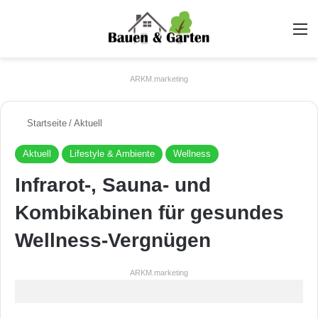
A
ARKM.marketing
Startseite
/
Aktuell
Aktuell
Lifestyle & Ambiente
Wellness
Infrarot-, Sauna- und
Kombikabinen für gesundes
Wellness-Vergnügen
ARKM.marketing