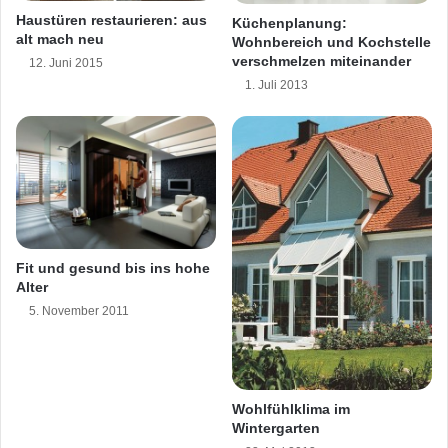
t
t
Haustüren restaurieren: aus
Küchenplanung:
und jeden Anspruch. Ob schräge Wände oder
o
p
alt mach neu
Wohnbereich und Kochstelle
r
u
verschmelzen miteinander
enge Keller: Die edlen Schwitzkästen machen
12. Juni 2015
r
1. Juli 2013
e
den Traum von Erholung im Eigenheim wahr.
S
Mehr unter
www.homeplaza.de
.
i
c
h
t
a
u
f
Fit und gesund bis ins hohe
d
Alter
e
5. November 2011
n
T
a
n
Wohlfühlklima im
z
Wintergarten
d