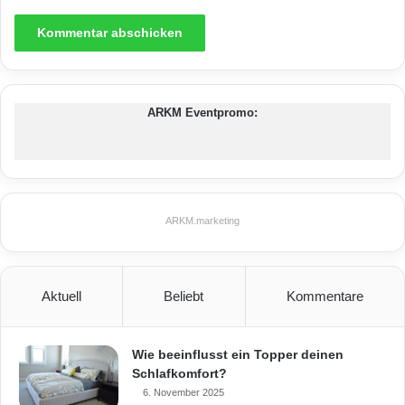
Ästhetisch, wasserdicht und absolut pflegeleicht: Hier verbindet sich
Designanspruch mit erstklassiger Funktionalität. (Foto: epr/bad &
heizung/Bette)
ARKM Eventpromo:
Betteglasur
Bettezarge
gerissene Silikonfugen
ARKM.marketing
schimmelige Silikonfugen
Aktuell
Beliebt
Kommentare
Wie beeinflusst ein Topper deinen
Schlafkomfort?
6. November 2025