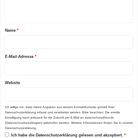
e
stehen, findet man online unter
n
www.badundheizung.de. Mehr auch unter
t
www.homeplaza.de.
a
Name
*
r
*
E-Mail-Adresse
*
Website
Ich willige ein, dass meine Angaben aus diesem Kontaktformular gemäß Ihrer
Datenschutzerklärung
erfasst und verarbeitet werden. Bitte beachten: Die erteilte
Einwilligung kann jederzeit für die Zukunft per E-Mail an datenschutz@sor.de
(Datenschutzbeauftragter) widerrufen werden. Weitere Informationen finden Sie in unserer
Datenschutzerklärung
.
Ich habe die
Datenschutzerklärung
gelesen und akzeptiert.
*