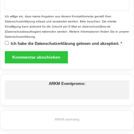
Weitere Informationen unter
www.e-wie-
einfach.de
.
Ich willige ein, dass meine Angaben aus diesem Kontaktformular gemäß Ihrer
Datenschutzerklärung
erfasst und verarbeitet werden. Bitte beachten: Die erteilte
Einwilligung kann jederzeit für die Zukunft per E-Mail an datenschutz@sor.de
(Datenschutzbeauftragter) widerrufen werden. Weitere Informationen finden Sie in unserer
Anbieterwechsel
E WIE EINFACH
Datenschutzerklärung
.
Ich habe die
Datenschutzerklärung
gelesen und akzeptiert.
*
Energieanbieter
Energiemarkt
Online-Serviceportal
Service
Strom und Gas
Tarife
ARKM Eventpromo:
ARKM.marketing