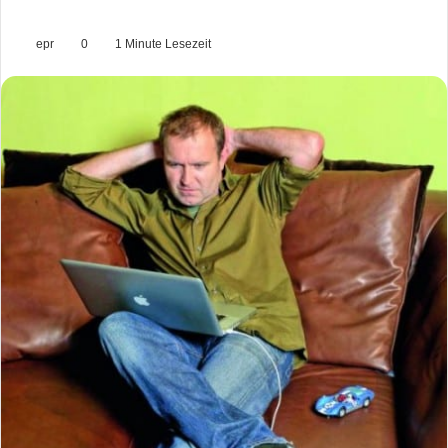
epr
0
1 Minute Lesezeit