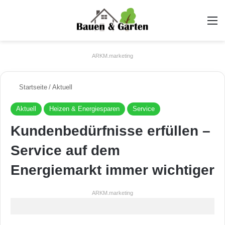
A
ARKM.marketing
Startseite
/
Aktuell
Aktuell
Heizen & Energiesparen
Service
Kundenbedürfnisse erfüllen –
Service auf dem
Energiemarkt immer wichtiger
ARKM.marketing