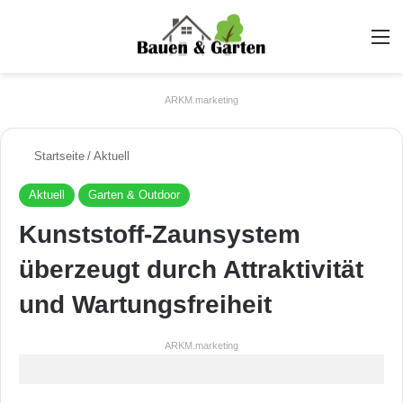
A
ARKM.marketing
Startseite
/
Aktuell
Aktuell
Garten & Outdoor
Kunststoff-Zaunsystem
überzeugt durch Attraktivität
und Wartungsfreiheit
ARKM.marketing