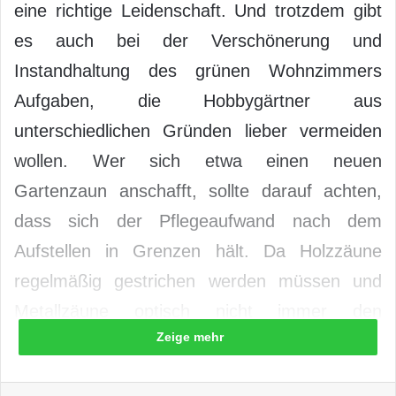
eine richtige Leidenschaft. Und trotzdem gibt
es auch bei der Verschönerung und
Instandhaltung des grünen Wohnzimmers
Aufgaben, die Hobbygärtner aus
unterschiedlichen Gründen lieber vermeiden
wollen. Wer sich etwa einen neuen
Gartenzaun anschafft, sollte darauf achten,
dass sich der Pflegeaufwand nach dem
Aufstellen in Grenzen hält. Da Holzzäune
regelmäßig gestrichen werden müssen und
Metallzäune optisch nicht immer den
Zeige mehr
Geschmack der Bewohner treffen, braucht es
eine gleichsam pflegeleichte wie attraktive