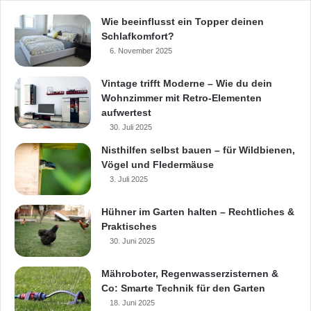
Wie beeinflusst ein Topper deinen
Schlafkomfort?
Gartenzaun
Holzzäune
6. November 2025
Kunststoff-Zaun
Kunststoff-Zaunsystem
Vintage trifft Moderne – Wie du dein
Wohnzimmer mit Retro-Elementen
Metallzäune
aufwertest
30. Juli 2025
Nisthilfen selbst bauen – für Wildbienen,
Vögel und Fledermäuse
3. Juli 2025
Hühner im Garten halten – Rechtliches &
Praktisches
30. Juni 2025
Mähroboter, Regenwasserzisternen &
Co: Smarte Technik für den Garten
18. Juni 2025