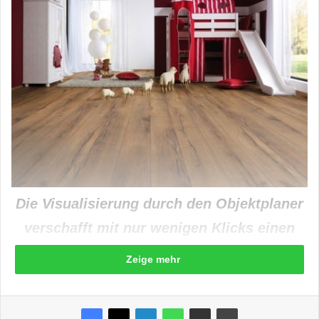
Die Visualisierung durch den Objektplaner
verschafft mit nur wenigen Klicks einen
realitätsnahen Eindruck davon, welches
Zeige mehr
Laminat in welcher Farbwelt und in
welchem Raumkonzept am passendsten