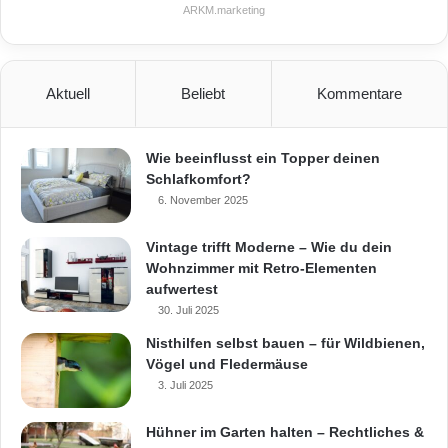
ARKM.marketing
erst ein entsprechendes Programm
herunterzuladen. Dabei kann man entweder
einen der vielen verschiedenen
Aktuell
Beliebt
Kommentare
Musterräume auf seine Bedürfnisse
Wie beeinflusst ein Topper deinen
anpassen oder aber ein eigenes Foto
Schlafkomfort?
hochladen. (Foto: epr/Logoclic)
6. November 2025
Vintage trifft Moderne – Wie du dein
Farbwelt
Fußböden
Homeplaza
Wohnzimmer mit Retro-Elementen
aufwertest
Logoclic
Objektplaner
Visualisierung
30. Juli 2025
Nisthilfen selbst bauen – für Wildbienen,
Wohnraum
Vögel und Fledermäuse
3. Juli 2025
Hühner im Garten halten – Rechtliches &