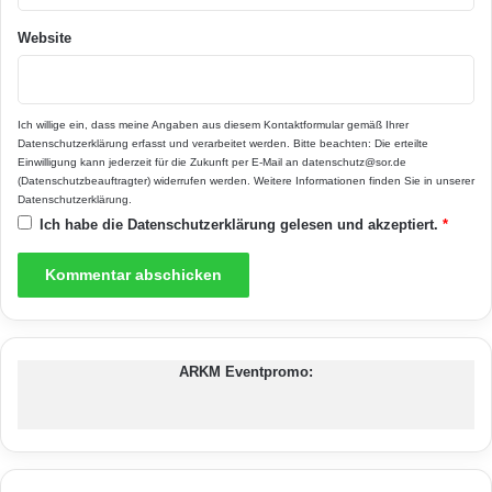
www.bauhaus.info oder unter
Website
www.homeplaza.de.
Ich willige ein, dass meine Angaben aus diesem Kontaktformular gemäß Ihrer
Datenschutzerklärung
erfasst und verarbeitet werden. Bitte beachten: Die erteilte
Einwilligung kann jederzeit für die Zukunft per E-Mail an datenschutz@sor.de
(Datenschutzbeauftragter) widerrufen werden. Weitere Informationen finden Sie in unserer
Datenschutzerklärung
.
Ich habe die
Datenschutzerklärung
gelesen und akzeptiert.
*
ARKM Eventpromo:
Der Objektplaner macht es möglich, neuen
Wohnraum bequem von zu Hause aus
direkt über das Internet zu gestalten – ohne