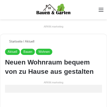
A
ARKM.marketing
Startseite
/
Aktuell
Aktuell
Bauen
Wohnen
Neuen Wohnraum bequem
von zu Hause aus gestalten
ARKM.marketing