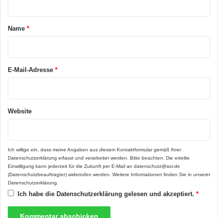
t
Interessierten, denn aufgrund der großen
a
Name
*
Anzahl von Kunden sind unschlagbare
r
Sonderkonditionen möglich, die das beste
*
Preis-Leistungs-Verhältnis garantieren.
E-Mail-Adresse
*
Weitere Informationen unter
Website
www.neuetuer.de.
Ich willige ein, dass meine Angaben aus diesem Kontaktformular gemäß Ihrer
Haustüren
Holztüren
Datenschutzerklärung
erfasst und verarbeitet werden. Bitte beachten: Die erteilte
Einwilligung kann jederzeit für die Zukunft per E-Mail an datenschutz@sor.de
Wohnungstüren
(Datenschutzbeauftragter) widerrufen werden. Weitere Informationen finden Sie in unserer
Datenschutzerklärung
.
Ich habe die
Datenschutzerklärung
gelesen und akzeptiert.
*