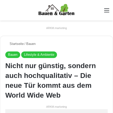
A
ARKM.marketing
Startseite
/
Bauen
Bauen
Lifestyle & Ambiente
Nicht nur günstig, sondern
auch hochqualitativ – Die
neue Tür kommt aus dem
World Wide Web
ARKM.marketing