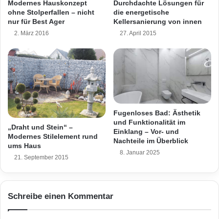
Schlitze. Dank der Filtertechnik benötigt diese
Durchdachte Lösungen für
Modernes Hauskonzept
b
l
die energetische
ohne Stolperfallen – nicht
Art der Luftabsaugung keinen Anschluss nach
s
a
Kellersanierung von innen
nur für Best Ager
t
n
außen, für den die Außenwand des Hauses
27. April 2015
2. März 2016
b
d
e
e
durchbrochen werden müsste. Lediglich ein
s
s
Stromanschluss wird benötigt, der bei der
t
w
i
e
Planung des Bads bereits berücksichtigt
m
i
m
werden sollte. Über die Technik und den
t
t
z
Fugenloses Bad: Ästhetik
Einbau gibt es unter www.geberit.de/duofresh-
b
u
und Funktionalität im
„Draht und Stein“ –
i
m
Einklang – Vor- und
info mehr Informationen im Internet.
Modernes Stilelement rund
s
Nachteile im Überblick
T
ums Haus
i
r
8. Januar 2025
21. September 2015
n
Aktivkohle für frische Baderlebnisse
e
s
n
h
d
Die Bedienung der Geruchsabsaugung ist sehr
o
t
Schreibe einen Kommentar
h
h
einfach. Sie startet durch Druck auf einen
e
e