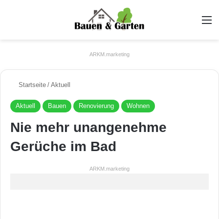
A
ARKM.marketing
Startseite
/
Aktuell
Aktuell
Bauen
Renovierung
Wohnen
Nie mehr unangenehme
Gerüche im Bad
ARKM.marketing