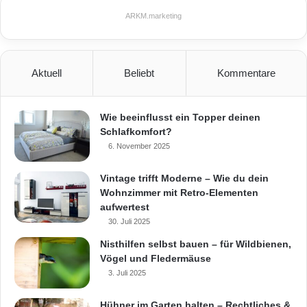
durch ihre Langlebigkeit und hohe
ARKM.marketing
Widerstandsfähigkeit. (Foto:
epr/STONEGATE)
Aktuell
Beliebt
Kommentare
Bad
Fliesen
Funktionsräume
Wie beeinflusst ein Topper deinen
Homeplaza
Küche
Naturstein
Schlafkomfort?
6. November 2025
Schiefer
Schiefersteine
Stonegate
Vintage trifft Moderne – Wie du dein
Wohnzimmer mit Retro-Elementen
aufwertest
30. Juli 2025
Nisthilfen selbst bauen – für Wildbienen,
Vögel und Fledermäuse
3. Juli 2025
Hühner im Garten halten – Rechtliches &