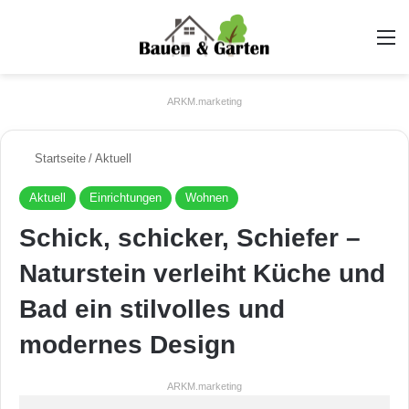
A
ARKM.marketing
Startseite
/
Aktuell
Aktuell
Einrichtungen
Wohnen
Schick, schicker, Schiefer –
Naturstein verleiht Küche und
Bad ein stilvolles und
modernes Design
ARKM.marketing