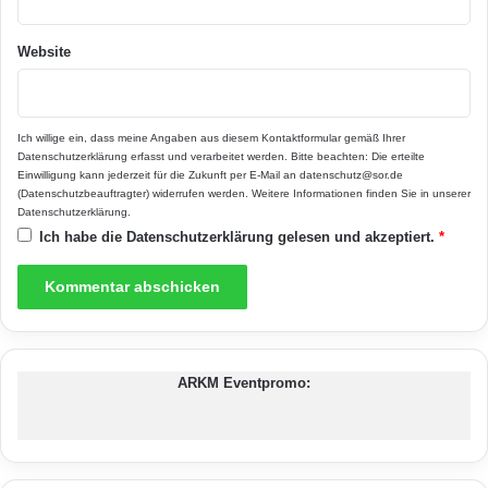
www.homeplaza.de.
Website
Ich willige ein, dass meine Angaben aus diesem Kontaktformular gemäß Ihrer
Datenschutzerklärung
erfasst und verarbeitet werden. Bitte beachten: Die erteilte
Einwilligung kann jederzeit für die Zukunft per E-Mail an datenschutz@sor.de
(Datenschutzbeauftragter) widerrufen werden. Weitere Informationen finden Sie in unserer
Datenschutzerklärung
.
Ich habe die
Datenschutzerklärung
gelesen und akzeptiert.
*
Schiefersteine von STONEGATE
ARKM Eventpromo:
harmonieren mit jedem Wohndesign und
bestechen neben einzigartiger Optik auch