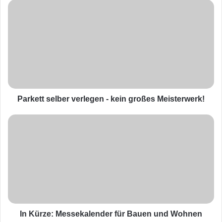
P
a
r
k
e
t
t
s
e
l
Parkett selber verlegen - kein großes Meisterwerk!
b
e
I
r
n
v
K
e
ü
r
r
l
z
e
e
g
:
e
M
n
e
In Kürze: Messekalender für Bauen und Wohnen