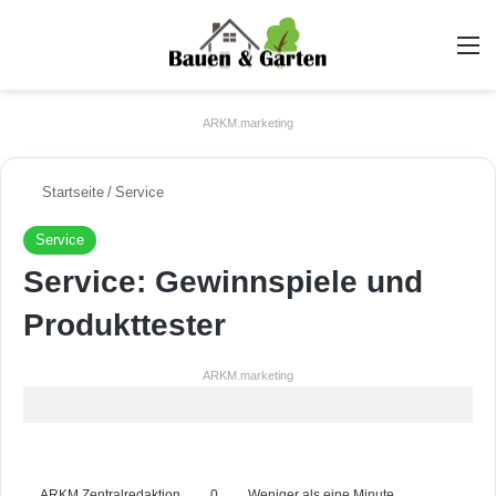
A
ARKM.marketing
Startseite
/
Service
Service
Service: Gewinnspiele und
Produkttester
ARKM.marketing
ARKM Zentralredaktion
0
Weniger als eine Minute