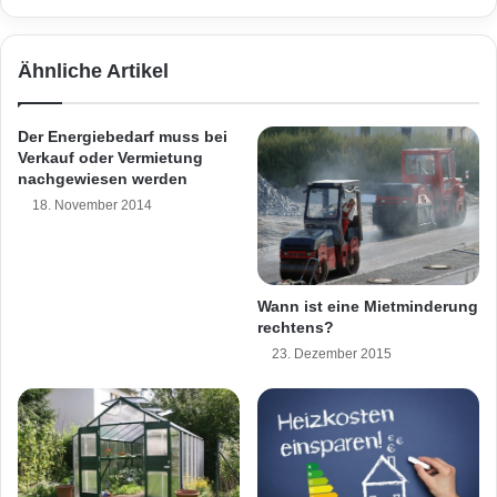
-
s
k
s
e
e
Ähnliche Artikel
i
k
n
a
g
l
Der Energiebedarf muss bei
r
e
Verkauf oder Vermietung
o
n
nachgewiesen werden
ß
d
18. November 2014
e
e
s
r
M
f
e
ü
i
Wann ist eine Mietminderung
r
rechtens?
s
B
t
a
23. Dezember 2015
e
u
r
e
w
n
e
u
r
n
k
d