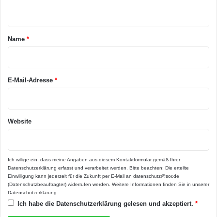
n
t
a
Name
*
r
*
E-Mail-Adresse
*
Website
Ich willige ein, dass meine Angaben aus diesem Kontaktformular gemäß Ihrer
Datenschutzerklärung
erfasst und verarbeitet werden. Bitte beachten: Die erteilte
Einwilligung kann jederzeit für die Zukunft per E-Mail an datenschutz@sor.de
(Datenschutzbeauftragter) widerrufen werden. Weitere Informationen finden Sie in unserer
Datenschutzerklärung
.
Ich habe die
Datenschutzerklärung
gelesen und akzeptiert.
*