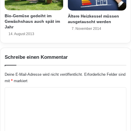
!
W
o
Bio-Gemüse gedeiht im
Ältere Heizkessel müssen
h
Gewächshaus auch spät im
ausgetauscht werden
n
Jahr
7. November 2014
e
14. August 2013
n
Schreibe einen Kommentar
Deine E-Mail-Adresse wird nicht veröffentlicht.
Erforderliche Felder sind
mit
*
markiert
K
o
m
m
e