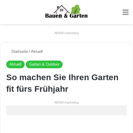
A
ARKM.marketing
Startseite
/
Aktuell
Aktuell
Garten & Outdoor
So machen Sie Ihren Garten
fit fürs Frühjahr
ARKM.marketing