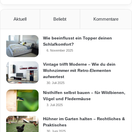
u
bringt, können sogar eher empfindliche
r
Pflanzen wie Kiwi und Aprikose gesetzt
r
Aktuell
Beliebt
Kommentare
e
werden.
n
z
Wie beeinflusst ein Topper deinen
Rasen
Schlafkomfort?
6. November 2025
Wenn man lange Freude an einem saftig
Vintage trifft Moderne – Wie du dein
Wohnzimmer mit Retro-Elementen
grünen und gesunden Rasen haben will, sollte
aufwertest
man ihn jedes Jahr vertikutieren. Vertikutieren
30. Juli 2025
bedeutet, den Rasen von Moosen und Unkraut
Nisthilfen selbst bauen – für Wildbienen,
Vögel und Fledermäuse
zu befreien und dabei mehr Platz für
3. Juli 2025
Rasenwurzeln zu schaffen, damit mehr
Hühner im Garten halten – Rechtliches &
Nährstoffe aufgenommen werden können. Um
Praktisches
30. Juni 2025