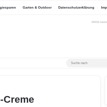
rgiesparen
Garten & Outdoor
Datenschutzerklärung
Imp
ARKM.market
RSS
Facebook
X
YouTube
Mastodon
Skin umschalten
z-Creme