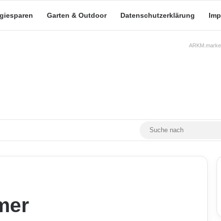
rgiesparen
Garten & Outdoor
Datenschutzerklärung
Imp
ARKM.market
RSS
Facebook
X
YouTube
Mastodon
Skin umschalten
mer