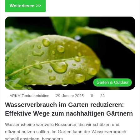
Weiterlesen >>
Garten & Outdoor
ARKM Zentralredaktion
29. Januar 2025
0
32
Wasserverbrauch im Garten reduzieren:
Effektive Wege zum nachhaltigen Gärtnern
Wasser ist eine wertvolle Ressource, die wir schützen und
effizient nutzen sollten. Im Garten kann der Wasserverbrauch
schnell ansteigen, besonders…