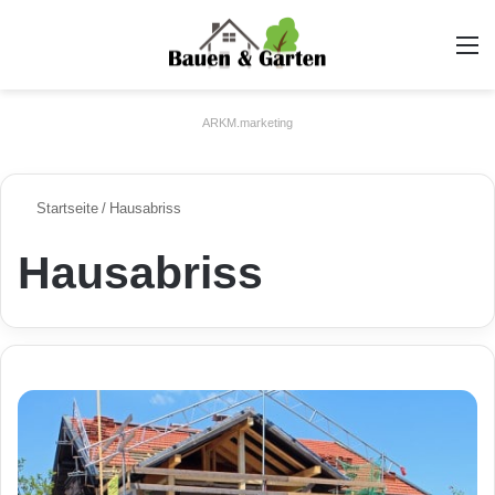
A
ARKM.marketing
Startseite
/
Hausabriss
Hausabriss