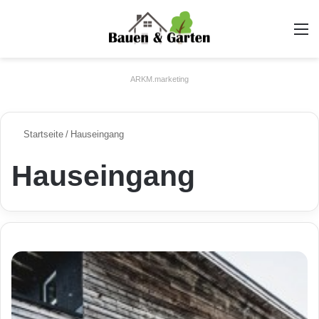
A
ARKM.marketing
Startseite
/
Hauseingang
Hauseingang