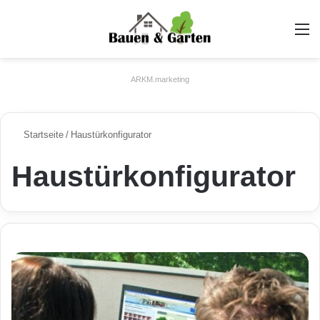
A
ARKM.marketing
Startseite
/
Haustürkonfigurator
Haustürkonfigurator