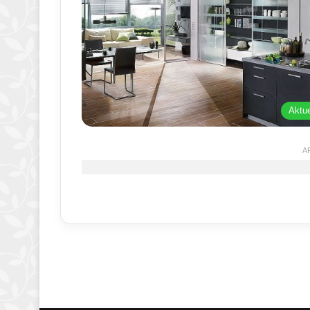
Aktue
A