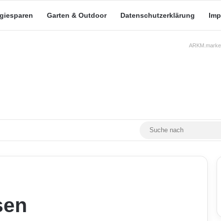
rgiesparen
Garten & Outdoor
Datenschutzerklärung
Imp
ARKM.market
RSS
Facebook
X
YouTube
Mastodon
Skin umschalten
sen