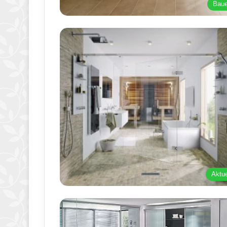
Bau
Aktue