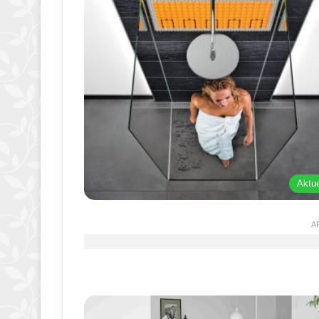
Aktue
A