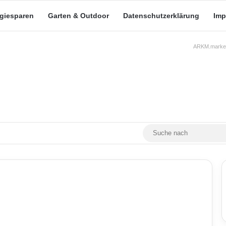
rgiesparen
Garten & Outdoor
Datenschutzerklärung
Imp
ARKM.market
RSS
Facebook
X
YouTube
Mastodon
Skin umschalten