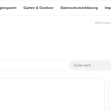
rgiesparen
Garten & Outdoor
Datenschutzerklärung
Imp
ARKM.market
RSS
Facebook
X
YouTube
Mastodon
Skin umschalten