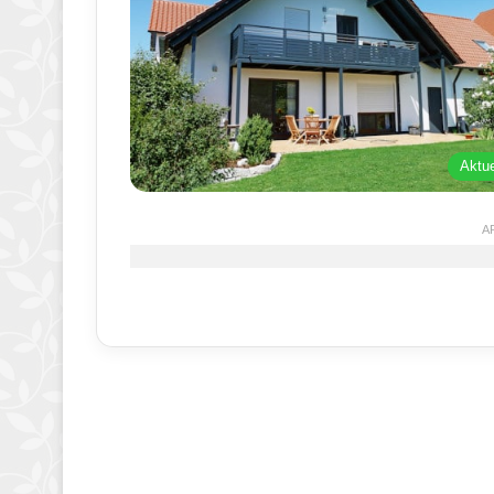
Aktue
A