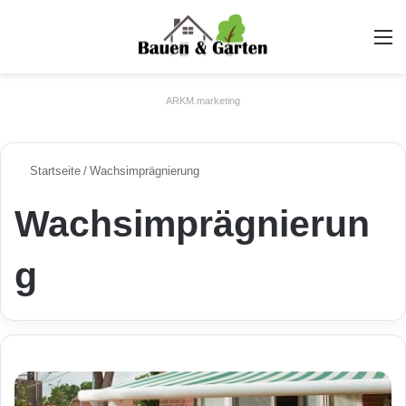
A
ARKM.marketing
Startseite
/
Wachsimprägnierung
Wachsimprägnierun
g