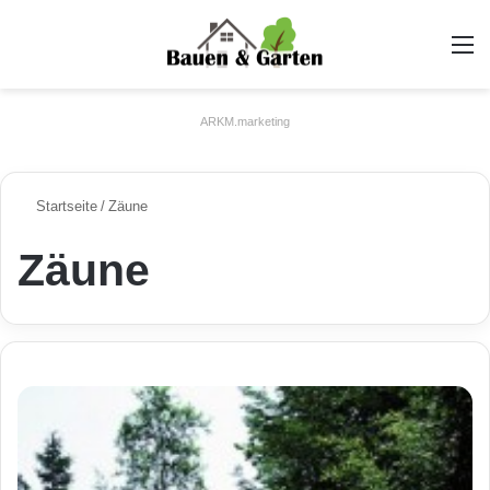
A
ARKM.marketing
Startseite
/
Zäune
Zäune