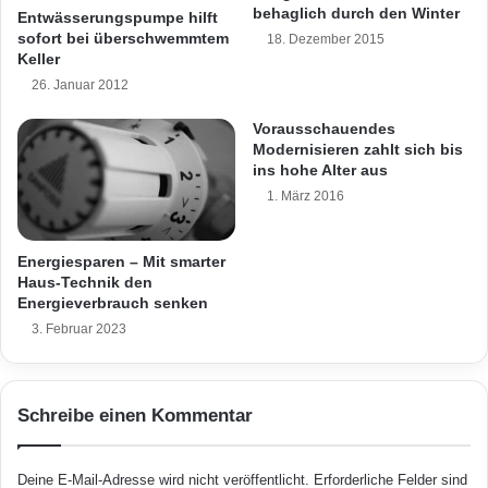
e
behaglich durch den Winter
Entwässerungspumpe hilft
ausführende Bauunternehmen, dass dabei die
t
sofort bei überschwemmtem
18. Dezember 2015
Auflagen der Bundesregierung eingehalten
t
Keller
e
26. Januar 2012
wurden. Darüber hinaus verpflichtet die EnEV
n
Vorausschauendes
Eigenheimbesitzer dazu,
Modernisieren zahlt sich bis
Nachtstromspeicherheizungen, die älter als 30
ins hohe Alter aus
1. März 2016
Jahre sind, außer Betrieb zu nehmen und
durch effizientere Heizungen zu ersetzen.
Energiesparen – Mit smarter
Haus-Technik den
Energieverbrauch senken
Auch Klimaanlagen und andere Geräte, die
3. Februar 2023
den Feuchtigkeitsgehalt der Raumluft
beeinflussen, müssen zukünftig eine
Schreibe einen Kommentar
automatische Regelung der Be- und
Entfeuchtung aufweisen. Ob die EnEV in
Deine E-Mail-Adresse wird nicht veröffentlicht.
Erforderliche Felder sind