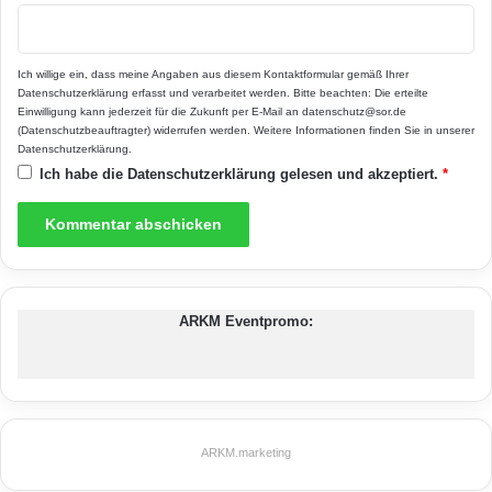
ausführliche Ratgeber, der monatlich 111 Mal
unter www.baufi24.de verlost wird.
Ich willige ein, dass meine Angaben aus diesem Kontaktformular gemäß Ihrer
Datenschutzerklärung
erfasst und verarbeitet werden. Bitte beachten: Die erteilte
Einwilligung kann jederzeit für die Zukunft per E-Mail an datenschutz@sor.de
(Datenschutzbeauftragter) widerrufen werden. Weitere Informationen finden Sie in unserer
Altbauten
Energieeffizienz
Datenschutzerklärung
.
Ich habe die
Datenschutzerklärung
gelesen und akzeptiert.
*
Energieeinsparverordnung 2009
Energiesparauflagen
Modernisierungen von Bestandsbauten
ARKM Eventpromo:
Nachrüstpflicht
Sanierungsmaßnahmen
ARKM.marketing