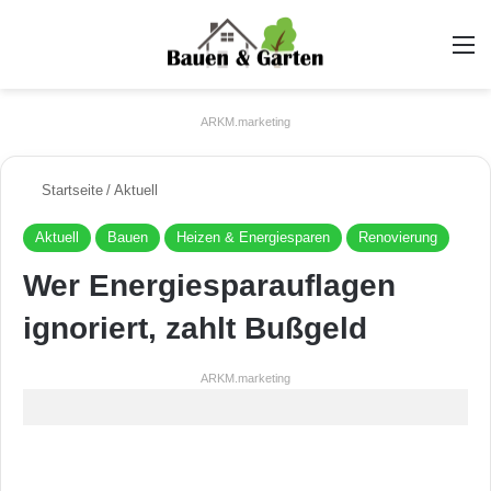
A
ARKM.marketing
Startseite
/
Aktuell
Aktuell
Bauen
Heizen & Energiesparen
Renovierung
Wer Energiesparauflagen
ignoriert, zahlt Bußgeld
ARKM.marketing