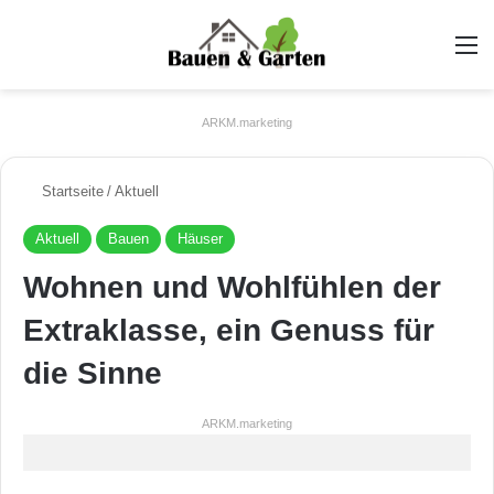
A
ARKM.marketing
Startseite
/
Aktuell
Aktuell
Bauen
Häuser
Wohnen und Wohlfühlen der
Extraklasse, ein Genuss für
die Sinne
ARKM.marketing