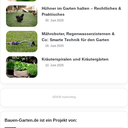
Hühner im Garten halten – Rechtliches &
Praktisches
30. Juni 2025
Mähroboter, Regenwasserzisternen &
Co: Smarte Technik für den Garten
18. Juni 2025
Kräuterspiralen und Kräutergärten
10. Juni 2025
Die gewölbte Form des Bogens vermittelt
Geborgenheit und Harmonie. Die
ARKM.marketing
Verglasung der Innenwände nach oben hin
schafft helle, Licht durchflutete Räume
Bauen-Garten.de ist ein Projekt von:
zum rundum Wohlfühlen. (Foto: epr/Arkus)