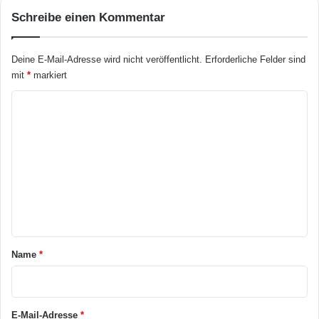
r
Schreibe einen Kommentar
c
h
i
Deine E-Mail-Adresse wird nicht veröffentlicht.
Erforderliche Felder sind
t
mit
*
markiert
e
K
k
t
o
u
m
r
m
e
n
t
a
Name
*
r
Das Bogenhaus bietet Transparenz und
*
Geborgenheit. Jung und Alt sind fasziniert
E-Mail-Adresse
*