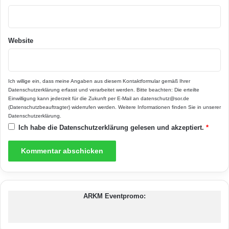
– und genießen zugleich die sehr gute
Akustik in ihrem Zuhause. (Foto:
Website
epr/Arkus)
Das Bogendach schwebt erhaben über den
Köpfen der Bewohner und kann als Ganzes
Ich willige ein, dass meine Angaben aus diesem Kontaktformular gemäß Ihrer
Datenschutzerklärung
erfasst und verarbeitet werden. Bitte beachten: Die erteilte
erlebt werden. Transparenz und Geborgenheit
Einwilligung kann jederzeit für die Zukunft per E-Mail an datenschutz@sor.de
(Datenschutzbeauftragter) widerrufen werden. Weitere Informationen finden Sie in unserer
faszinieren Jung und Alt gleichermaßen – und
Datenschutzerklärung
.
Ich habe die
Datenschutzerklärung
gelesen und akzeptiert.
*
der Musikliebhaber genießt zusätzlich die gute
Akustik des Bogendachs. Beim Bau des
Raumwunders setzt ARKUS auf natürliche und
hochwertige Baustoffe wie Holz, Lehmputz
ARKM Eventpromo:
und Ziegel. Die Kombination aus Massiv- und
Holzbauweise sichert ein gesundes Wohnklima