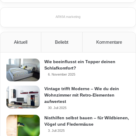
und vereint die Vorteile der unterschiedlichen
Bauweisen. Die baulichen Highlights werden
ARKM.marketing
mit einem Energiesparkonzept kombiniert. Für
weiteres Einsparpotenzial sorgt das
Aktuell
Beliebt
Kommentare
KreativPlusKonzept, das die komplette
Planung und den erweiterten Rohbau umfasst.
Wie beeinflusst ein Topper deinen
Durch Eigenleistungen und
Schlafkomfort?
6. November 2025
Nachbarschaftshilfe kann der ganze Ausbau
preiswert mit örtlichen Firmen realisiert
Vintage trifft Moderne – Wie du dein
Wohnzimmer mit Retro-Elementen
werden. Mehr zu den stilvollen Bogenhäusern,
aufwertest
auch eingeschossig als Garten- oder
30. Juli 2025
Nisthilfen selbst bauen – für Wildbienen,
Ferienhaus, alters- und behindertengerecht,
Vögel und Fledermäuse
gibt es unter www.arkus.de.
3. Juli 2025