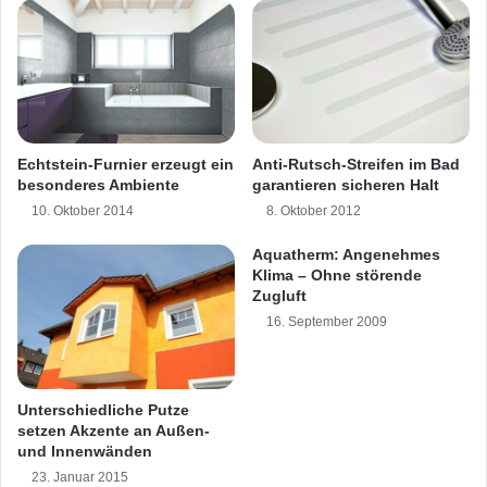
Während ein herkömmlicher Staubsauger
n
s
Feinstaub, Reste von Hausstaub und
h
o
Milbenkot bei Betrieb zurück in die Luft pustet,
h
arbeitet das zentrale System hygienisch
e
A
sauber: Hausstauballergien haben somit keine
Echtstein-Furnier erzeugt ein
Anti-Rutsch-Streifen im Bad
l
besonderes Ambiente
garantieren sicheren Halt
Chance. Bei Allaway nimmt eine in der Wand
t
10. Oktober 2014
8. Oktober 2012
e
positionierte Saugdüse sämtliche
r
Aquatherm: Angenehmes
Kleinstpartikel auf und leitet sie auf direktem
Klima – Ohne störende
Zugluft
Weg durch ein Rohrsystem weiter ins
16. September 2009
Zentralgerät, welches das Herzstück der
Anlage ist. Soll es losgehen, wird der
Unterschiedliche Putze
Saugschlauch ganz simpel in die Saugdose
setzen Akzente an Außen-
und Innenwänden
gesteckt – pro Etage reicht meist eine einzige
23. Januar 2015