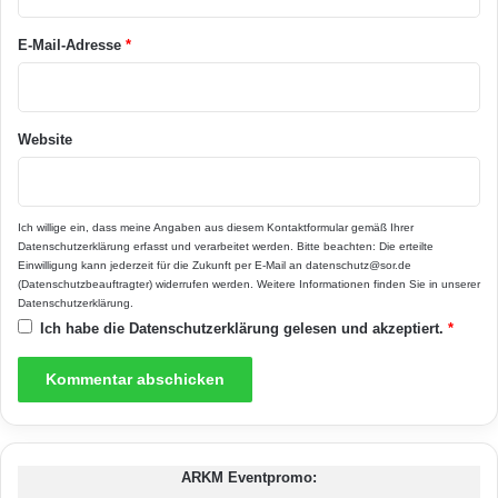
*
entfällt auch das nervige Umstöpseln. Und weil
E-Mail-Adresse
*
zum Saugen nur der leichte, handliche
Saugschlauch benötigt wird, ist auch das
Website
Hinterherziehen schwerer Geräte ein für alle
Mal passé. Mehr zu dem Zentralstaubsaug-
System für Neu- und Bestandsbauten unter
Ich willige ein, dass meine Angaben aus diesem Kontaktformular gemäß Ihrer
Datenschutzerklärung
erfasst und verarbeitet werden. Bitte beachten: Die erteilte
www.allaway-epr.de
.
Einwilligung kann jederzeit für die Zukunft per E-Mail an datenschutz@sor.de
(Datenschutzbeauftragter) widerrufen werden. Weitere Informationen finden Sie in unserer
Datenschutzerklärung
.
Ich habe die
Datenschutzerklärung
gelesen und akzeptiert.
*
ARKM Eventpromo: