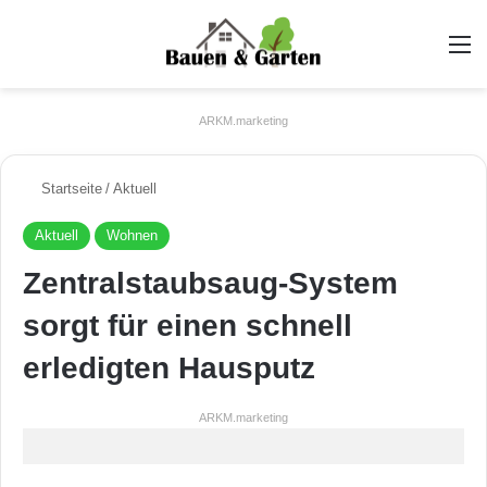
A
ARKM.marketing
Startseite
/
Aktuell
Aktuell
Wohnen
Zentralstaubsaug-System
sorgt für einen schnell
erledigten Hausputz
ARKM.marketing