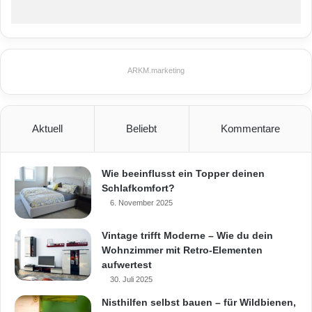
ARKM.marketing
Der Hausputz geht schnell, einfach und
sauber vonstatten. Der Saugschlauch wird
Aktuell
Beliebt
Kommentare
einfach in die Saugdüse gesteckt – und los
geht’s. (Foto: epr/Allaway)
Wie beeinflusst ein Topper deinen
Schlafkomfort?
6. November 2025
Allaway
Hausputz
Vintage trifft Moderne – Wie du dein
Wohnzimmer mit Retro-Elementen
Hausstauballergiker
aufwertest
30. Juli 2025
Zentralstaubsaug-System
Nisthilfen selbst bauen – für Wildbienen,
Zentralstaubsaug-System Allaway