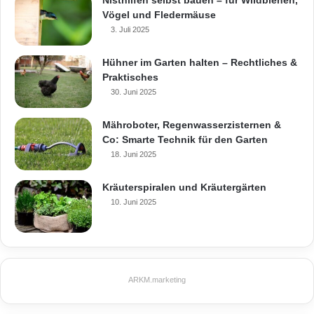
Nisthilfen selbst bauen – für Wildbienen,
Vögel und Fledermäuse
3. Juli 2025
Foto: djd/Mellerud
Hühner im Garten halten – Rechtliches &
Balkone mit Farben und Boden-Tattoos
Praktisches
30. Juni 2025
gestalten
Mähroboter, Regenwasserzisternen &
Zur ansprechenden Optik einer Terrasse oder
Co: Smarte Technik für den Garten
18. Juni 2025
eines Balkons gehört nicht zuletzt ein
einladender Bodenbelag. Eine fachgerechte
Kräuterspiralen und Kräutergärten
10. Juni 2025
Sanierung verbessert nicht nur das Aussehen,
sondern schützt zudem die Bausubstanz vor
Feuchtigkeit. Mit schnell zu verarbeitenden
Abdichtungs- und Beschichtungssystemen
ARKM.marketing
beispielsweise von Triflex kommen Balkone