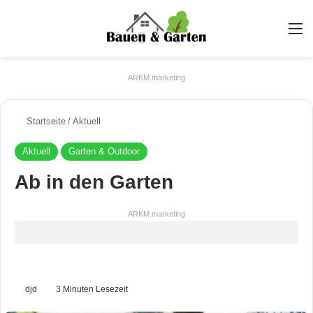
A
ARKM.marketing
Startseite
/
Aktuell
Aktuell
Garten & Outdoor
Ab in den Garten
ARKM.marketing
djd
3 Minuten Lesezeit