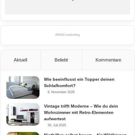
einwirken und baut sich nach einiger Zeit
vollständig biologisch ab. Der Spezialreiniger
ist für Stein-, Beton-, Holz-, Kunststoff- oder
Keramikoberflächen gleichermaßen geeignet.
ARKM.marketing
Mehr Informationen gibt es unter www.sauber-
in-den-fruehling.de.
Aktuell
Beliebt
Kommentare
Wie beeinflusst ein Topper deinen
Schlafkomfort?
6. November 2025
Vintage trifft Moderne – Wie du dein
Wohnzimmer mit Retro-Elementen
aufwertest
30. Juli 2025