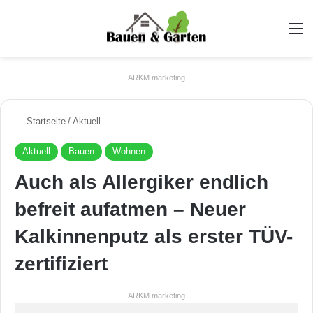
A
ARKM.marketing
Startseite
/
Aktuell
Aktuell
Bauen
Wohnen
Auch als Allergiker endlich
befreit aufatmen – Neuer
Kalkinnenputz als erster TÜV-
zertifiziert
ARKM.marketing