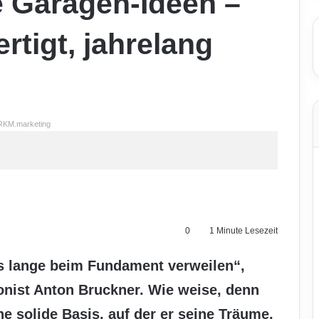
e Garagen-Ideen –
ertigt, jahrelang
RKM.marketing
0
1 Minute Lesezeit
s lange beim Fundament verweilen“,
onist Anton Bruckner. Wie weise, denn
e solide Basis, auf der er seine Träume,