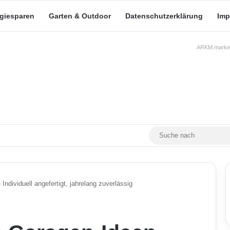
rgiesparen
Garten & Outdoor
Datenschutzerklärung
Imp
ARKM.market
RSS
Facebook
X
YouTube
Mastodon
Skin umschalten
ndividuell angefertigt, jahrelang zuverlässig