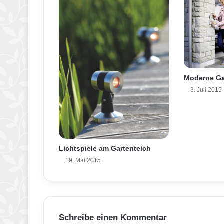
i
c
h
b
e
f
r
Moderne Ga
e
3. Juli 2015
i
t
a
u
f
a
Lichtspiele am Gartenteich
t
19. Mai 2015
m
e
n
-
N
Schreibe einen Kommentar
e