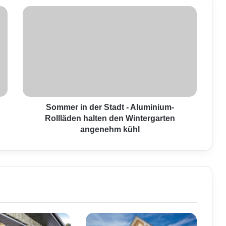
S
o
m
m
e
r
i
n
d
e
Sommer in der Stadt - Aluminium-
r
Rollläden halten den Wintergarten
S
angenehm kühl
t
a
d
t
-
A
l
u
m