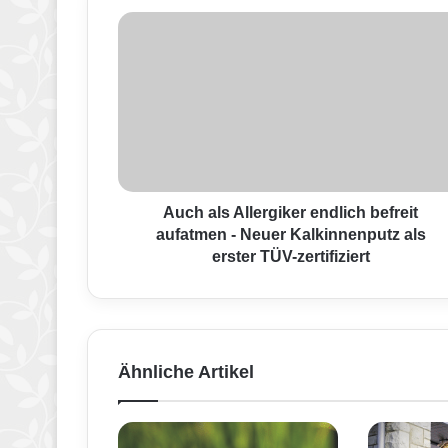
A
u
c
h
a
l
s
A
l
l
Auch als Allergiker endlich befreit
e
aufatmen - Neuer Kalkinnenputz als
r
erster TÜV-zertifiziert
g
i
k
e
r
Ähnliche Artikel
e
n
d
l