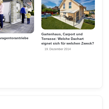
i
n
i
u
m
-
Gartenhaus, Carport und
R
ragentorantriebe
Terrasse: Welche Dachart
o
eignet sich für welchen Zweck?
l
19. Dezember 2014
l
l
ä
d
e
n
h
a
l
t
e
n