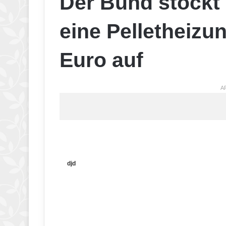
Der Bund stockt
eine Pelletheizun
Euro auf
A
djd