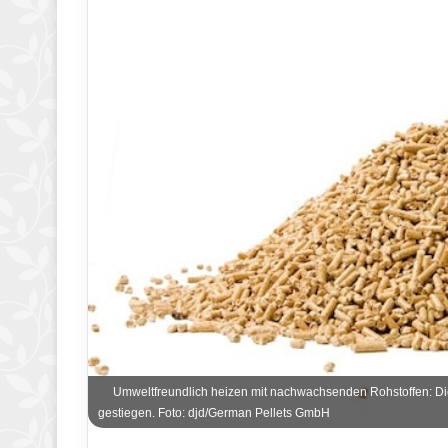
Umweltfreundlich heizen mit nachwachsenden Rohstoffen: Die 
gestiegen. Foto: djd/German Pellets GmbH