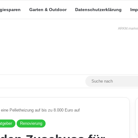
rgiesparen
Garten & Outdoor
Datenschutzerklärung
Imp
ARKM.market
RSS
Facebook
X
YouTube
Mastodon
Skin umschalten
eine Pelletheizung auf bis zu 8.000 Euro auf
tgeber
Renovierung