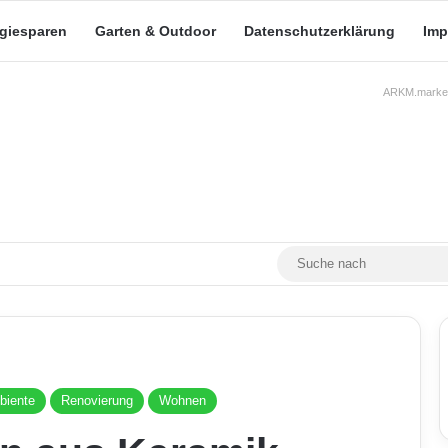
rgiesparen
Garten & Outdoor
Datenschutzerklärung
Imp
ARKM.market
RSS
Facebook
X
YouTube
Mastodon
Skin umschalten
biente
Renovierung
Wohnen