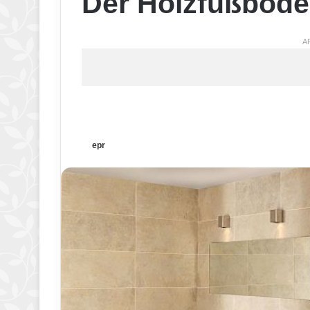
Der Holzfußbode
A
epr