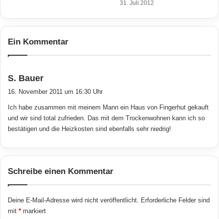
31. Juli 2012
Sämtliche Gebäudeelemente fertigt der
Anbieter in trockenen Werkhallen –
hochpräzise und unter optimalen
Ein Kommentar
Bedingungen. Dies erspart das
„Trockenwohnen“ und sorgt für ein konstant
s
S. Bauer
a
angenehmes Wohnklima, wodurch auch keine
16. November 2011 um 16:30 Uhr
g
Zeitverzögerungen beim Bauen entstehen. Bei
Ich habe zusammen mit meinem Mann ein Haus von Fingerhut gekauft
t
und wir sind total zufrieden. Das mit dem Trockenwohnen kann ich so
:
Fingerhut stimmen demnach sowohl die
bestätigen und die Heizkosten sind ebenfalls sehr niedrig!
inneren als auch die äußeren Werte. Hinter
der schönen modernen Fassade verbirgt sich
Schreibe einen Kommentar
ein rundum ökologisches und effizientes
Energiesparpaket, bei dem Energiesparwände,
Deine E-Mail-Adresse wird nicht veröffentlicht.
Erforderliche Felder sind
eine dreifache Wärmeschutzverglasung sowie
mit
*
markiert