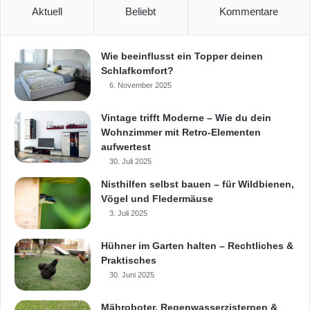
Energieeffizienzhaus von Fingerhut
Aktuell
Beliebt
Kommentare
energiesparendes Heizsystem
Wie beeinflusst ein Topper deinen
Energiesparwände
Fertighaus
Schlafkomfort?
6. November 2025
ökologische und wertbeständige Holzbauweise
Vintage trifft Moderne – Wie du dein
Wohnzimmer mit Retro-Elementen
aufwertest
30. Juli 2025
Nisthilfen selbst bauen – für Wildbienen,
Vögel und Fledermäuse
3. Juli 2025
Hühner im Garten halten – Rechtliches &
Praktisches
30. Juni 2025
Mähroboter, Regenwasserzisternen &