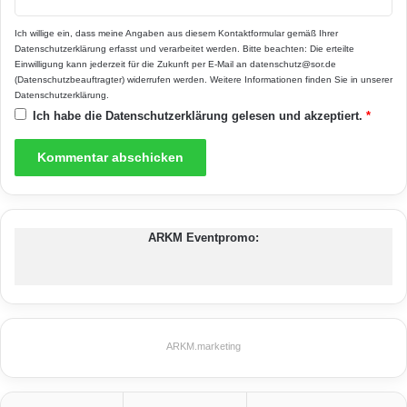
Ich willige ein, dass meine Angaben aus diesem Kontaktformular gemäß Ihrer
Datenschutzerklärung
erfasst und verarbeitet werden. Bitte beachten: Die erteilte
Einwilligung kann jederzeit für die Zukunft per E-Mail an datenschutz@sor.de
(Datenschutzbeauftragter) widerrufen werden. Weitere Informationen finden Sie in unserer
Entspannt schlafen können Besitzer eines
Datenschutzerklärung
.
Energieeffizienzhauses. Mit einer
Ich habe die
Datenschutzerklärung
gelesen und akzeptiert.
*
ökologischen und wertbeständigen
Bauweise schaffen sie sich und
kommenden Generationen eine
lebenslange Sicherheit. (Foto:
ARKM Eventpromo:
epr/Fingerhut Haus)
dreifache Wärmeschutzverglasung
ARKM.marketing
Effizienzhäuser