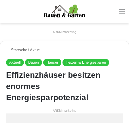
A
ARKM.marketing
Startseite
/
Aktuell
Aktuell
Bauen
Häuser
Heizen & Energiesparen
Effizienzhäuser besitzen
enormes
Energiesparpotenzial
ARKM.marketing