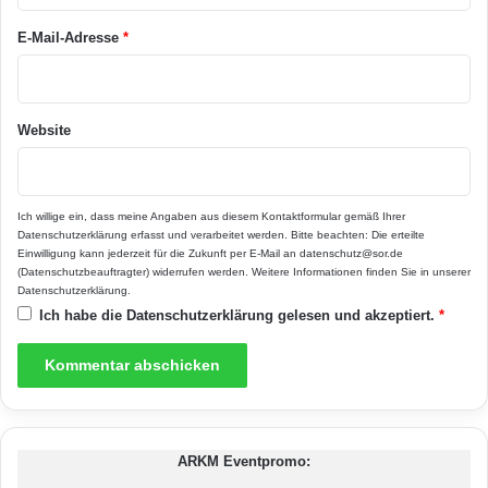
Trotz der zahlreichen Vorteile, die
*
i
c
Eigenleistungen beim Hausbau bieten, sind sie
E-Mail-Adresse
*
h
nicht ohne Herausforderungen. Um diese
t
i
erfolgreich zu meistern und das Projekt zu
g
Website
e
einem erfolgreichen Abschluss zu bringen,
n
sind, wie bereits im oberen Abschnitt erwähnt,
s
o
Ich willige ein, dass meine Angaben aus diesem Kontaktformular gemäß Ihrer
eine sorgfältige Planung, realistisches
l
Datenschutzerklärung
erfasst und verarbeitet werden. Bitte beachten: Die erteilte
Einwilligung kann jederzeit für die Zukunft per E-Mail an datenschutz@sor.de
l
Einschätzungsvermögen und die Bereitschaft
(Datenschutzbeauftragter) widerrufen werden. Weitere Informationen finden Sie in unserer
t
Datenschutzerklärung
.
zur Weiterbildung erforderlich.
e
Ich habe die
Datenschutzerklärung
gelesen und akzeptiert.
*
n
Realistische
Selbsteinschätzung und
Kompetenzgrenzen
ARKM Eventpromo: