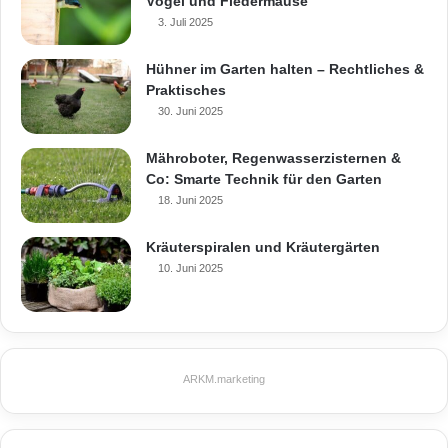
Vögel und Fledermäuse
Beratungsgespräch mit einem erfahrenen
3. Juli 2025
Handwerker oder Bauleiter kann hierbei enorm
Hühner im Garten halten – Rechtliches &
hilfreich sein.
Praktisches
30. Juni 2025
Zeitmanagement und
Mähroboter, Regenwasserzisternen &
Koordination
Co: Smarte Technik für den Garten
18. Juni 2025
Eigenleistungen erfordern ein hervorragendes
Kräuterspiralen und Kräutergärten
Zeitmanagement und eine präzise
10. Juni 2025
Koordination mit anderen am Bau beteiligten
Gewerken. Ungeplante Verzögerungen können
den gesamten Bauablauf beeinträchtigen und
ARKM.marketing
zusätzliche Kosten verursachen. Um dies zu
vermeiden, ist es wichtig, einen detaillierten