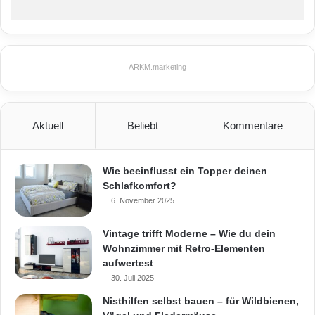
Eine der größten Herausforderungen besteht
darin, die eigenen handwerklichen Fähigkeiten
realistisch einzuschätzen. Nicht alle Arbeiten
ARKM.marketing
können problemlos von Hobbyhandwerkern
übernommen werden. Insbesondere komplexe
Aufgaben wie Elektroinstallationen oder
Aktuell
Beliebt
Kommentare
Sanitärarbeiten sollten Fachleuten überlassen
Wie beeinflusst ein Topper deinen
werden, um Sicherheitsrisiken und langfristige
Schlafkomfort?
Schäden zu vermeiden. Um diese
6. November 2025
Herausforderung zu überwinden, ist es
Vintage trifft Moderne – Wie du dein
ratsam, einen ehrlichen Abgleich zwischen den
Wohnzimmer mit Retro-Elementen
aufwertest
eigenen Fähigkeiten und den Anforderungen
30. Juli 2025
der Bauarbeiten vorzunehmen. Ein
Nisthilfen selbst bauen – für Wildbienen,