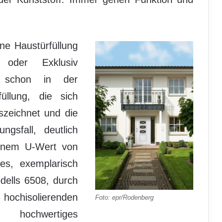
ne Haustürfüllung
 oder Exklusiv
n schon in der
üllung, die sich
zeichnet und die
gsfall, deutlich
 einem U-Wert von
es, exemplarisch
dells 6508, durch
hisolierenden
Foto: epr/Rodenberg
chwertiges