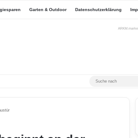
rgiesparen
Garten & Outdoor
Datenschutzerklärung
Imp
ARKM.market
RSS
Facebook
X
YouTube
Mastodon
Skin umschalten
austür