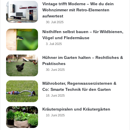
massiven Holz-Blockhauses mit 50 Zentimeter
Vintage trifft Moderne – Wie du dein
Wohnzimmer mit Retro-Elementen
dicken Bohlen nicht verstecken. „Kommen wir
aufwertest
über Produktionspartner ist Laufen, dann
30. Juli 2025
Nisthilfen selbst bauen – für Wildbienen,
könnten Bauherren zum Festpreis auf diese
Vögel und Fledermäuse
Montagebauweise zurückgreifen und zugleich
3. Juli 2025
einen Beitrag zum Aufbau lokaler
Hühner im Garten halten – Rechtliches &
Wirtschaftskreisläufe leisten“, so der 55-
Praktisches
30. Juni 2025
jährige Lehmbauexperte. Grundriss und Höhe
der Häuser seien dabei frei wählbar.
Mähroboter, Regenwasserzisternen &
Co: Smarte Technik für den Garten
18. Juni 2025
Braun will sein Baukonzept mit Hilfe von
Investoren und Partnerunternehmen aus dem
Kräuterspiralen und Kräutergärten
10. Juni 2025
Holzbau bzw. der Bauelementeproduktion
zunächst im Großraum Berlin in Serie starten.