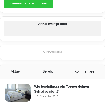
ARKM Eventpromo:
ARKM.marketing
Aktuell
Beliebt
Kommentare
Wie beeinflusst ein Topper deinen
Der Energieausweis gibt Auskunft über den energetischen Zustand
Schlafkomfort?
einer Immobilie. Häuser aus Beton schneiden aufgrund der
6. November 2025
hervorragenden Wärmeschutzwerte des Materials besonders gut ab.