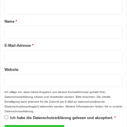
fangen die Sonneneinstrahlung auf, sodass es
n
sich drinnen nicht zu sehr aufwärmen kann. In
t
den kühleren Nächten wird die gespeicherte
a
Name
*
Wärme dann wieder abgegeben. Mit
r
*
Betonwänden und unter einem Massivdach
E-Mail-Adresse
*
aus Beton hat man zu jeder Jahreszeit ein
angenehmes Raumklima, minimiert die
Wärmeverluste seiner Immobilie und senkt
Website
zusätzlich die Heizenergiekosten. Zu den
weiteren positiven Eigenschaften von Beton
Ich willige ein, dass meine Angaben aus diesem Kontaktformular gemäß Ihrer
zählen auch die überzeugenden Werte in den
Datenschutzerklärung
erfasst und verarbeitet werden. Bitte beachten: Die erteilte
Einwilligung kann jederzeit für die Zukunft per E-Mail an datenschutz@sor.de
Bereichen Schall-, Brand- und Feuchteschutz
(Datenschutzbeauftragter) widerrufen werden. Weitere Informationen finden Sie in unserer
Datenschutzerklärung
.
sowie die gute Ökobilanz des Baustoffs.
Ich habe die
Datenschutzerklärung
gelesen und akzeptiert.
*
Weitere Informationen unter www.beton.org.