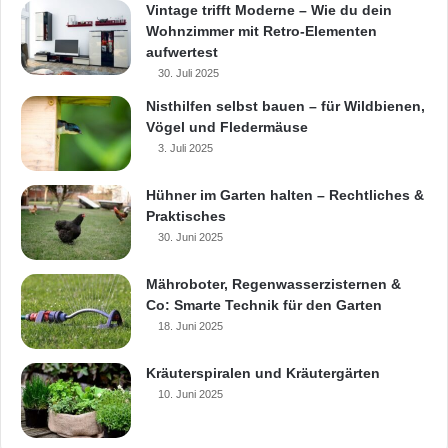
(Foto: epr/BetonBild)
Vintage trifft Moderne – Wie du dein
Wohnzimmer mit Retro-Elementen
aufwertest
Beton
Energieausweis
feuchtschutz
30. Juli 2025
Nisthilfen selbst bauen – für Wildbienen,
Heizkörper
Wärmeschutz
Vögel und Fledermäuse
3. Juli 2025
Hühner im Garten halten – Rechtliches &
Praktisches
30. Juni 2025
Mähroboter, Regenwasserzisternen &
Co: Smarte Technik für den Garten
18. Juni 2025
Kräuterspiralen und Kräutergärten
10. Juni 2025