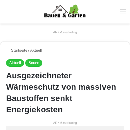
A
ARKM.marketing
Startseite
/
Aktuell
Aktuell
Bauen
Ausgezeichneter
Wärmeschutz von massiven
Baustoffen senkt
Energiekosten
ARKM.marketing