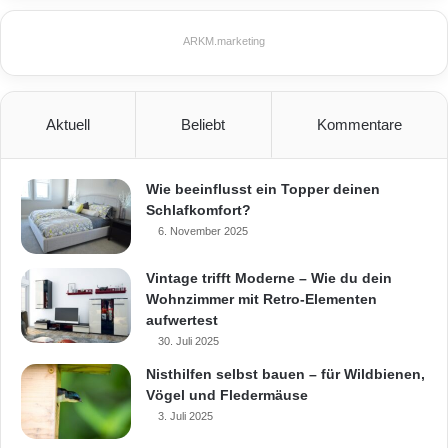
Frühsommerblüher
Obstbäume
ARKM.marketing
Obstbaumschnitt
Rispenhortensien
Rosen
Rosenschnitt
Stauden
Aktuell
Beliebt
Kommentare
Sträucher
Wundwachs
Wie beeinflusst ein Topper deinen
Schlafkomfort?
6. November 2025
Vintage trifft Moderne – Wie du dein
Wohnzimmer mit Retro-Elementen
aufwertest
30. Juli 2025
Nisthilfen selbst bauen – für Wildbienen,
Vögel und Fledermäuse
3. Juli 2025