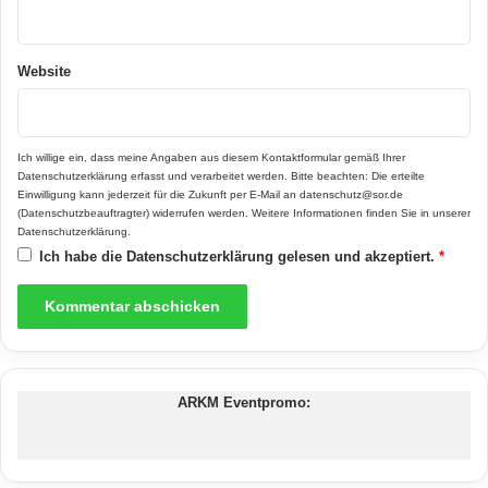
Sommer blühenden Rispenhortensien. Andere
Hortensienarten setzen bereits im Frühling ihre
Website
ersten Knospen an, hier ist der Rückschnitt
erst im Herbst fällig. Mehr dazu und zu
Ich willige ein, dass meine Angaben aus diesem Kontaktformular gemäß Ihrer
weiteren Themen rund ums Zuhause gibt es
Datenschutzerklärung
erfasst und verarbeitet werden. Bitte beachten: Die erteilte
Einwilligung kann jederzeit für die Zukunft per E-Mail an datenschutz@sor.de
unter www.bauemotion.de und in gedruckter
(Datenschutzbeauftragter) widerrufen werden. Weitere Informationen finden Sie in unserer
Datenschutzerklärung
.
Form im „Ratgeber für Ihr Zuhause“, der
Ich habe die
Datenschutzerklärung
gelesen und akzeptiert.
*
kostenlos bei vielen Banken und Sparkassen
erhältlich ist.
ARKM Eventpromo:
Clematis
Frühjahrsblüher