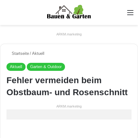
A
ARKM.marketing
Startseite
/
Aktuell
Aktuell
Garten & Outdoor
Fehler vermeiden beim
Obstbaum- und Rosenschnitt
ARKM.marketing