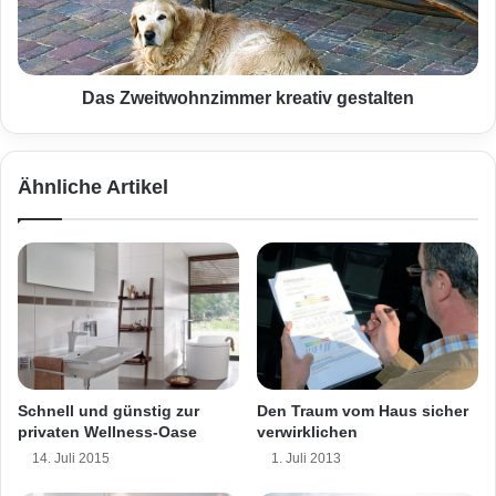
e
e
Griff. Foto: djd/thx
F
i
a
t
s
w
s
o
Das Zweitwohnzimmer kreativ gestalten
Dämmstoff
edämmte Dach
a
h
d
n
Fördermittel
Plus-Energiehaus
e
z
Ähnliche Artikel
n
i
sparsam heizen
m
m
e
r
k
r
e
a
t
Schnell und günstig zur
Den Traum vom Haus sicher
i
privaten Wellness-Oase
verwirklichen
v
14. Juli 2015
1. Juli 2013
g
e