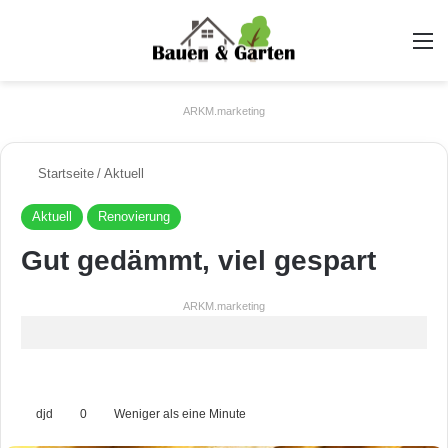
A
ARKM.marketing
Startseite
/
Aktuell
Aktuell
Renovierung
Gut gedämmt, viel gespart
ARKM.marketing
djd
0
Weniger als eine Minute