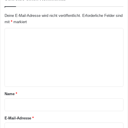
Deine E-Mail-Adresse wird nicht veröffentlicht.
Erforderliche Felder sind
mit
*
markiert
K
o
m
m
e
n
t
a
Name
*
r
*
E-Mail-Adresse
*