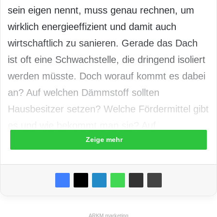
sein eigen nennt, muss genau rechnen, um
wirklich energieeffizient und damit auch
wirtschaftlich zu sanieren. Gerade das Dach
ist oft eine Schwachstelle, die dringend isoliert
werden müsste. Doch worauf kommt es dabei
an? Auf welchen Dämmstoff sollten
Hausbesitzer setzen? Welche Fördermittel gibt
es und wie bekommt man sie? Auf
Zeige mehr
www.myinfo.de/dachdaemmung gibt die
Ratgeberzentrale jede Menge Antworten auf
diese und andere Fragen rund um das
wirkungsvoll gedämmte Dach. Denn nur wer
umfassend informiert ist, kann in Zukunft
ARKM.marketing