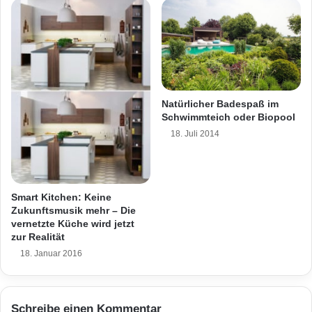
s
t
a
l
t
e
n
Natürlicher Badespaß im
Schwimmteich oder Biopool
18. Juli 2014
Smart Kitchen: Keine
Zukunftsmusik mehr – Die
vernetzte Küche wird jetzt
zur Realität
18. Januar 2016
Schreibe einen Kommentar