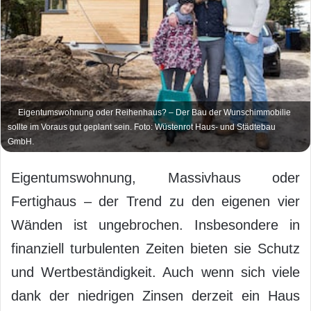
Eigentumswohnung oder Reihenhaus? – Der Bau der Wunschimmobilie
sollte im Voraus gut geplant sein. Foto: Wüstenrot Haus- und Städtebau
GmbH.
Eigentumswohnung, Massivhaus oder
Fertighaus – der Trend zu den eigenen vier
Wänden ist ungebrochen. Insbesondere in
finanziell turbulenten Zeiten bieten sie Schutz
und Wertbeständigkeit. Auch wenn sich viele
dank der niedrigen Zinsen derzeit ein Haus