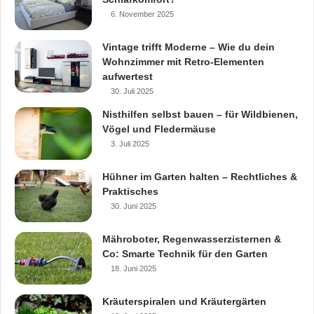
vorsichtig sein, da hier die
6. November 2025
Käuferschutzvorschriften der Makler- und
Vintage trifft Moderne – Wie du dein
Bauträgerverordnung (MaBV) nicht gültig sind.
Wohnzimmer mit Retro-Elementen
Außerdem sollte darauf geachtet werden, dass
aufwertest
30. Juli 2025
die Zahlungsraten den strengen
Nisthilfen selbst bauen – für Wildbienen,
Anforderungen des § 3 MaBV entsprechen. So
Vögel und Fledermäuse
3. Juli 2025
muss vor dem Überweisen der ersten
Zahlungsrate entweder eine
Hühner im Garten halten – Rechtliches &
Praktisches
„Auflassungsvormerkung“ zu Gunsten des
30. Juni 2025
Käufers im Grundbuch eingetragen oder
Mähroboter, Regenwasserzisternen &
gemäß § 7 MaBV vom Bauträger eine
Co: Smarte Technik für den Garten
Sicherheit durch Bankbürgschaft geleistet
18. Juni 2025
sein.
Kräuterspiralen und Kräutergärten