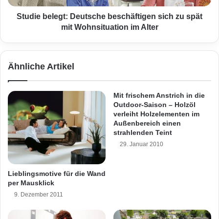
r
l
g
e
Studie belegt: Deutsche beschäftigen sich zu spät
ä
g
mit Wohnsituation im Alter
r
t
t
:
e
D
Ähnliche Artikel
n
e
u
u
n
t
Mit frischem Anstrich in die
d
s
Outdoor-Saison – Holzöl
T
c
verleiht Holzelementen im
e
h
Außenbereich einen
r
e
strahlenden Teint
r
b
29. Januar 2010
a
e
s
s
s
c
Lieblingsmotive für die Wand
e
h
per Mausklick
n
ä
9. Dezember 2011
-
f
G
t