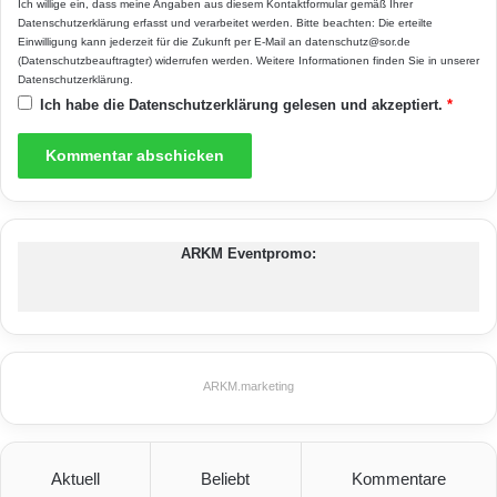
Ich willige ein, dass meine Angaben aus diesem Kontaktformular gemäß Ihrer
unter
www.aeg-haustechnik.de
Datenschutzerklärung
erfasst und verarbeitet werden. Bitte beachten: Die erteilte
Einwilligung kann jederzeit für die Zukunft per E-Mail an datenschutz@sor.de
(Datenschutzbeauftragter) widerrufen werden. Weitere Informationen finden Sie in unserer
Datenschutzerklärung
.
AEG Haustechnik
IR-Heizstrahler
Ich habe die
Datenschutzerklärung
gelesen und akzeptiert.
*
ARKM Eventpromo:
ARKM.marketing
Aktuell
Beliebt
Kommentare