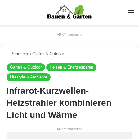
A
ARKM.marketing
Startseite
/
Garten & Outdoor
Garten & Outdoor
Heizen & Energiesparen
Lifestyle & Ambiente
Infrarot-Kurzwellen-
Heizstrahler kombinieren
Licht und Wärme
ARKM.marketing