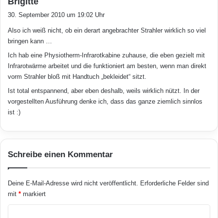
Brigitte
Halogenbirnen, beispielsweise in Grün oder
a
30. September 2010 um 19:02 Uhr
Rot, die überall im Handel erhältlich und
g
Also ich weiß nicht, ob ein derart angebrachter Strahler wirklich so viel
t
einfach austauschbar sind. Ein einziges Kabel
bringen kann …
:
führt direkt zur haushaltsüblichen Steckdose.
Ich hab eine Physiotherm-Infrarotkabine zuhause, die eben gezielt mit
Infrarotwärme arbeitet und die funktioniert am besten, wenn man direkt
vorm Strahler bloß mit Handtuch „bekleidet“ sitzt.
Eine Wandmontage empfiehlt sich als
Ist total entspannend, aber eben deshalb, weils wirklich nützt. In der
dauerhafte und professionelle Lösung. Doch
vorgestellten Ausführung denke ich, dass das ganze ziemlich sinnlos
ist :)
selbst wenn Terrasse oder Balkon überdacht
sind, bleiben Infrarot-Kurzwellen-Heizstrahler
den Witterungseinflüssen ausgesetzt. Bei der
Schreibe einen Kommentar
Suche nach einem geeigneten Gerät lohnt es
sich deshalb, auf Qualität zu achten. AEG
Deine E-Mail-Adresse wird nicht veröffentlicht.
Erforderliche Felder sind
mit
*
markiert
Infrarot-Kurzwellen-Heizstrahler sind allesamt
K
VDE- bzw. TÜV/GS-geprüft. Sie bestehen aus