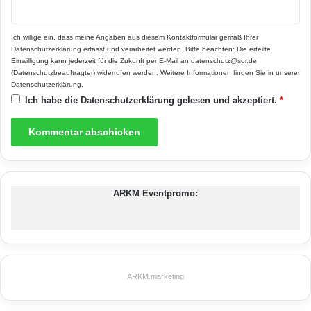
ist eine Möglichkeit, die Wandoberfläche zu
gestalten – durch unterschiedliche
Ich willige ein, dass meine Angaben aus diesem Kontaktformular gemäß Ihrer
Verarbeitungstechniken,
Datenschutzerklärung
erfasst und verarbeitet werden. Bitte beachten: Die erteilte
Einwilligung kann jederzeit für die Zukunft per E-Mail an datenschutz@sor.de
Oberflächenstrukturen, -farben und -effekte
(Datenschutzbeauftragter) widerrufen werden. Weitere Informationen finden Sie in unserer
Datenschutzerklärung
.
kann Beton dem individuellen Geschmack
Ich habe die
Datenschutzerklärung
gelesen und akzeptiert.
*
entsprechend geformt und hervorgehoben
werden. Weitere Informationen unter
www.beton.org
.
ARKM Eventpromo:
bauphysikalischen Wärmeschutz-Eigenschaften
Betonhaus
Betonwände
farbige Frischbetonmischungen
Hausbau
ARKM.marketing
Transportbeton
Wärme- oder Lärmschutz