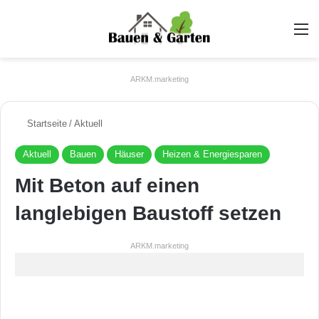
A
ARKM.marketing
Startseite
/
Aktuell
Aktuell
Bauen
Häuser
Heizen & Energiesparen
Mit Beton auf einen
langlebigen Baustoff setzen
ARKM.marketing