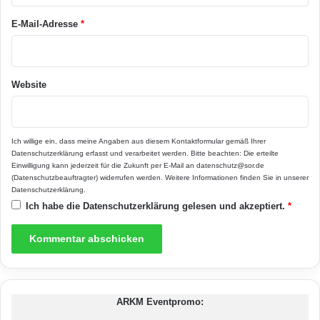
*
E-Mail-Adresse
*
Website
Passt zu jeder Ausstattung: Die runde
Ich willige ein, dass meine Angaben aus diesem Kontaktformular gemäß Ihrer
Datenschutzerklärung
erfasst und verarbeitet werden. Bitte beachten: Die erteilte
Scheibe mit einer 270 Grad Sicht bietet von
Einwilligung kann jederzeit für die Zukunft per E-Mail an datenschutz@sor.de
(Datenschutzbeauftragter) widerrufen werden. Weitere Informationen finden Sie in unserer
allen Seiten des Raumes einen tollen Blick
Datenschutzerklärung
.
Ich habe die
Datenschutzerklärung
gelesen und akzeptiert.
*
auf das Feuerspiel. (Foto: epr/Rüegg
Cheminée)
ARKM Eventpromo: