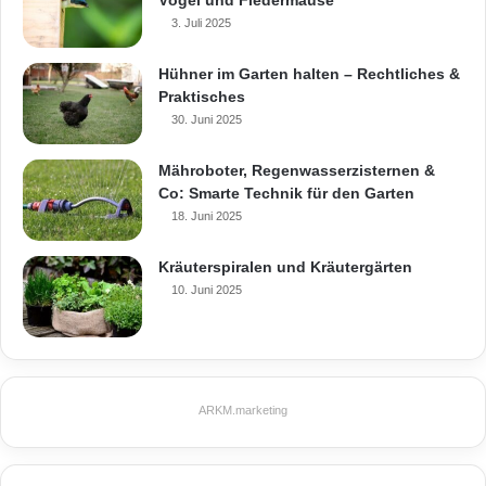
aufzubrechen. Weitere Informationen und viele
3. Juli 2025
Details und Eindrücke zu jedem Modell im
Hühner im Garten halten – Rechtliches &
exklusiven Kaminsortiment gibt es unter
Praktisches
30. Juni 2025
www.ruegg-kamine.de und unter
www.homeplaza.de.
Mähroboter, Regenwasserzisternen &
Co: Smarte Technik für den Garten
18. Juni 2025
Eckkamin
Feuerstellen
Kräuterspiralen und Kräutergärten
10. Juni 2025
freistehender Kamin
Kamine
Wandkamin
ARKM.marketing